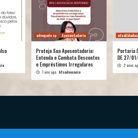
advogado sp
Aposentadoria
atualidades
also
Proteja Sua Aposentadoria:
Portaria
Entenda e Combata Descontos
DE 27/01
e Empréstimos Irregulares
cia
2 anos a
1 ano ago
bfsadvocacia