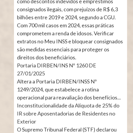
como descontos indevidos e empréstimos
consignados ilegais, com prejuízos de R$ 6,3
bilhões entre 2019 e 2024, segundo a CGU.
Com 700 mil casos em 2024, essas práticas
comprometem a renda de idosos. Verificar
extratos no Meu INSS e bloquear consignados
são medidas essenciais para proteger os
direitos dos beneficiários.
Portaria DIRBEN/INS Nº 1260 DE
27/01/2025
Altera a Portaria DIRBEN/INSS Nº
1249/2024, que estabelece a rotina
operacional para reavaliação dos benefícios...
Inconstitucionalidade da Alíquota de 25% do
IR sobre Aposentadorias de Residentes no
Exterior
O Supremo Tribunal Federal (STF) declarou