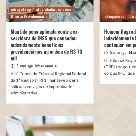
advogado sp
atualidades jurídicas
Direito Previdenciário
advogado sp
Dire
Mantida pena aplicada contra ex-
Homem flagrad
servidora do INSS que concedeu
indevidamente 
indevidamente benefícios
continuar em p
previdenciários na ordem de R$ 73
5 anos ago
bfsa
mil
O Tribunal Regio
5 anos ago
bfsadvocacia
(TRF4) negou, em
corpus (HC) que so
A 4ª Turma do Tribunal Regional Federal
da 1ª Região (TRF1) manteve a pena
aplicada em ação de improbidade
administrativa...