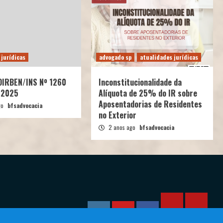
 jurídicas
advogado sp
atualidades jurídicas
 DIRBEN/INS Nº 1260
Inconstitucionalidade da
/2025
Alíquota de 25% do IR sobre
Aposentadorias de Residentes
go
bfsadvocacia
no Exterior
2 anos ago
bfsadvocacia
Calculadora
Calcula
Instagram
YouTube
Facebook
–
–