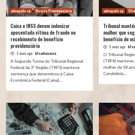
advogado sp
Direito Previdenciário
advogado sp
Dire
Caixa e INSS devem indenizar
Tribunal manté
aposentada vítima de fraude no
mulher que seg
recebimento de benefício
benefício de mã
previdenciário
5 anos ago
bfsa
3 anos ago
bfsadvocacia
O Tribunal Regio
(TRF4) manteve 
A Segunda Turma do Tribunal Regional
mulher de 58 ano
Federal da 3ª Região (TRF3) manteve
Candelária...
sentença que determinou à Caixa
Econômica Federal (Caixa)...