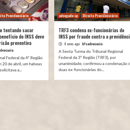
ito Previdenciário
advogado sp
Direito Previdenciário
o tentando sacar
TRF3 condena ex-funcionárias do
benefício do INSS deve
INSS por fraude contra a previdênc
risão preventiva
6 anos ago
bfsadvocacia
dvocacia
A Sexta Turma do Tribunal Regional
Federal da 3ª Região (TRF3), por
nal Federal da 4ª Região
unanimidade, confirmou a condenação 
 20 de abril, um habeas
duas ex-funcionárias do...
licitava a...