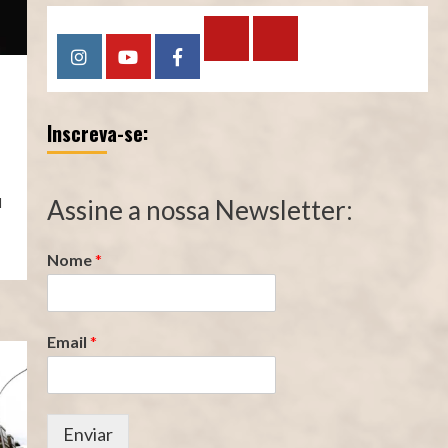
Calculadora
Calculadora
Instagram
YouTube
Facebook
–
–
Qualidade
Tempo
Inscreva-se:
de
de
Segurado
Contribuição
(INSS)
(INSS)
l
Assine a nossa Newsletter:
Nome
*
Email
*
Enviar