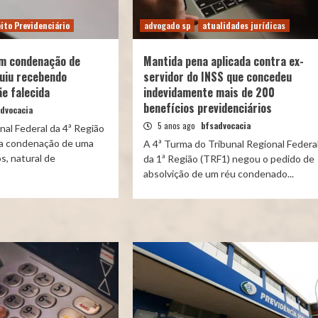
ito Previdenciário
advogado sp
atualidades jurídicas
m condenação de
Mantida pena aplicada contra ex-
uiu recebendo
servidor do INSS que concedeu
e falecida
indevidamente mais de 200
benefícios previdenciários
dvocacia
5 anos ago
bfsadvocacia
nal Federal da 4ª Região
a condenação de uma
A 4ª Turma do Tribunal Regional Federa
s, natural de
da 1ª Região (TRF1) negou o pedido de
absolvição de um réu condenado...