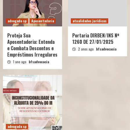
advogado sp
Aposentadoria
atualidades jurídicas
Proteja Sua
Portaria DIRBEN/INS Nº
Aposentadoria: Entenda
1260 DE 27/01/2025
e Combata Descontos e
2 anos ago
bfsadvocacia
Empréstimos Irregulares
1 ano ago
bfsadvocacia
advogado sp