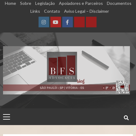
Skip
Home
Sobre
Legislação
Apoiadores e Parceiros
Documentos
to
Links
Contato
Aviso Legal – Disclaimer
content
Instagram
YouTube
Facebook
Calculadora
Calculadora
–
–
Qualidade
Tempo
de
de
Segurado
Contribuição
(INSS)
(INSS)
Primary
Menu