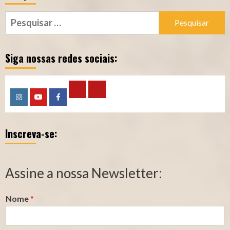
Pesquisar
por:
Siga nossas redes sociais:
Calculadora
Calculadora
Instagram
YouTube
Facebook
–
–
Inscreva-se:
Qualidade
Tempo
de
de
Segurado
Contribuição
Assine a nossa Newsletter:
(INSS)
(INSS)
Nome
*