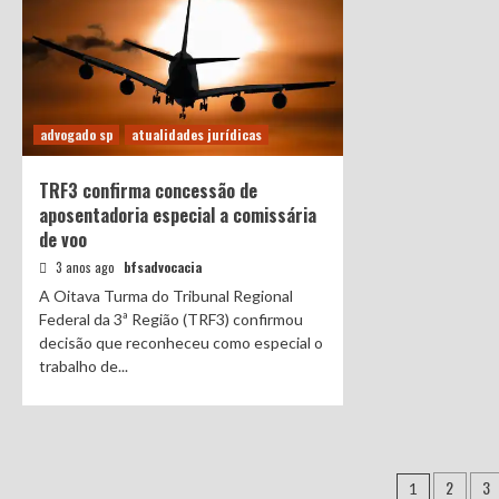
advogado sp
atualidades jurídicas
TRF3 confirma concessão de
aposentadoria especial a comissária
de voo
3 anos ago
bfsadvocacia
A Oitava Turma do Tribunal Regional
Federal da 3ª Região (TRF3) confirmou
decisão que reconheceu como especial o
trabalho de...
Navega
2
3
1