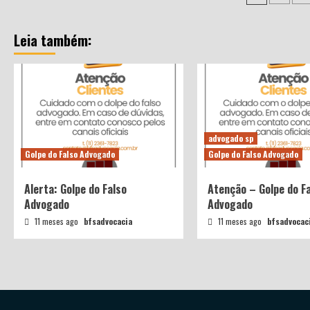
de
artigos
Leia também:
advogado sp
Golpe do Falso Advogado
Golpe do Falso Advogado
Alerta: Golpe do Falso
Atenção – Golpe do F
Advogado
Advogado
11 meses ago
bfsadvocacia
11 meses ago
bfsadvocac