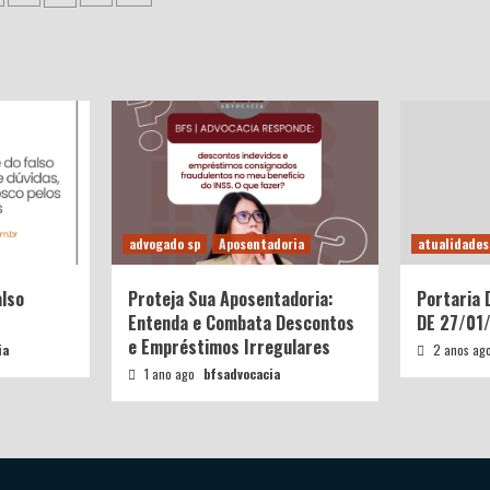
advogado sp
Aposentadoria
atualidades
also
Proteja Sua Aposentadoria:
Portaria
Entenda e Combata Descontos
DE 27/01
e Empréstimos Irregulares
ia
2 anos ag
1 ano ago
bfsadvocacia