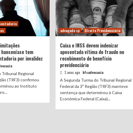
sentadoria
cas
advogado sp
Direito Previdenciário
imitações
Caixa e INSS devem indenizar
 hanseníase tem
aposentada vítima de fraude no
ntadoria por invalidez
recebimento de benefício
previdenciário
vocacia
3 anos ago
bfsadvocacia
 Tribunal Regional
gião (TRF3) confirmou
A Segunda Turma do Tribunal Regional
rminou ao Instituto
Federal da 3ª Região (TRF3) manteve
o...
sentença que determinou à Caixa
Econômica Federal (Caixa)...