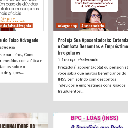
pe do Falso Advogado
advogado sp
Aposentadoria
e do Falso Advogado
Proteja Sua Aposentadoria: Entend
e Combata Descontos e Empréstim
advocacia
Irregulares
s e parceiros, Como
1 ano ago
bfsadvocacia
ometidos com a ética e
rtamos sobre o
Prezado(a) aposentado(a) ou pensionist
 de golpes...
você sabia que muitos beneficiários do
INSS têm sofrido com descontos
indevidos e empréstimos consignados
fraudulentos...