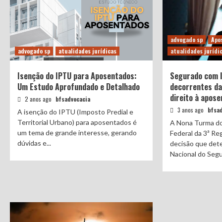
advogado sp
Apo
advogado sp
atualidades jurídicas
atualidades jurídi
Isenção do IPTU para Aposentados:
Segurado com l
Um Estudo Aprofundado e Detalhado
decorrentes da
direito à apose
2 anos ago
bfsadvocacia
3 anos ago
bfsad
A isenção do IPTU (Imposto Predial e
Territorial Urbano) para aposentados é
A Nona Turma do
um tema de grande interesse, gerando
Federal da 3ª Re
dúvidas e...
decisão que dete
Nacional do Segur