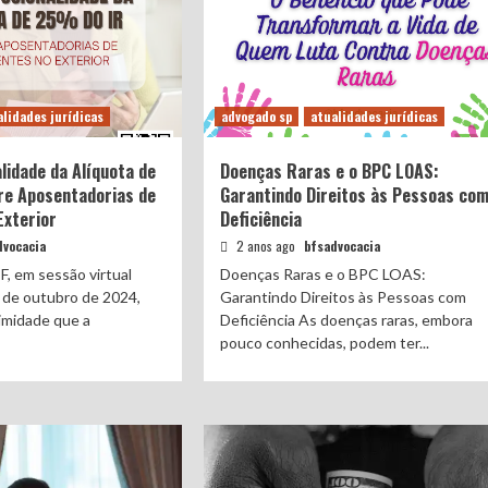
lidades jurídicas
advogado sp
atualidades jurídicas
lidade da Alíquota de
Doenças Raras e o BPC LOAS:
e Aposentadorias de
Garantindo Direitos às Pessoas co
Exterior
Deficiência
dvocacia
2 anos ago
bfsadvocacia
F, em sessão virtual
Doenças Raras e o BPC LOAS:
 de outubro de 2024,
Garantindo Direitos às Pessoas com
imidade que a
Deficiência As doenças raras, embora
pouco conhecidas, podem ter...