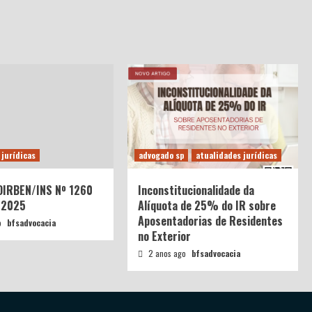
 jurídicas
advogado sp
atualidades jurídicas
 DIRBEN/INS Nº 1260
Inconstitucionalidade da
/2025
Alíquota de 25% do IR sobre
Aposentadorias de Residentes
o
bfsadvocacia
no Exterior
2 anos ago
bfsadvocacia