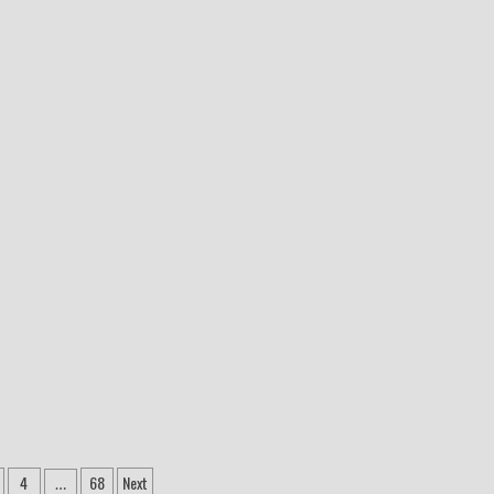
ção
4
68
Next
…