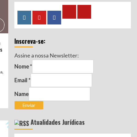
Calculadora
Calculadora
Instagram
YouTube
Facebook
–
–
Qualidade
Tempo
Inscreva-se:
de
de
a
Segurado
Contribuição
os
Assine a nossa Newsletter:
(INSS)
(INSS)
Nome
*
a,
Email
*
Name
Enviar
Atualidades Jurídicas