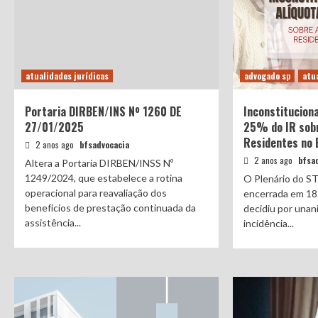
atualidades jurídicas
advogado sp
atua
Portaria DIRBEN/INS Nº 1260 DE
Inconstituciona
27/01/2025
25% do IR sobr
Residentes no 
2 anos ago
bfsadvocacia
2 anos ago
bfsa
Altera a Portaria DIRBEN/INSS Nº
1249/2024, que estabelece a rotina
O Plenário do ST
operacional para reavaliação dos
encerrada em 18
benefícios de prestação continuada da
decidiu por unan
assistência...
incidência...