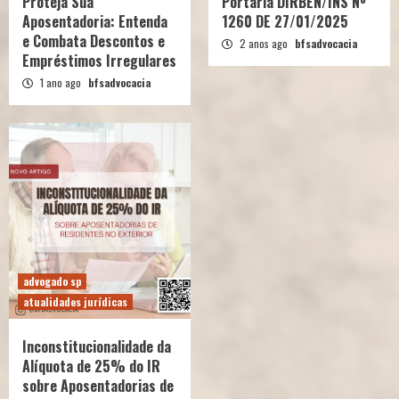
Proteja Sua
Portaria DIRBEN/INS Nº
Aposentadoria: Entenda
1260 DE 27/01/2025
e Combata Descontos e
2 anos ago
bfsadvocacia
Empréstimos Irregulares
1 ano ago
bfsadvocacia
advogado sp
atualidades jurídicas
Inconstitucionalidade da
Alíquota de 25% do IR
sobre Aposentadorias de