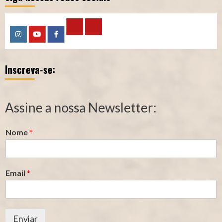
Calculadora
Calculadora
Instagram
YouTube
Facebook
–
–
Inscreva-se:
Qualidade
Tempo
de
de
Segurado
Contribuição
Assine a nossa Newsletter:
(INSS)
(INSS)
Nome
*
Email
*
Enviar