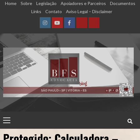
Skip
Home
Sobre
Legislação
Apoiadores e Parceiros
Documentos
to
Links
Contato
Aviso Legal – Disclaimer
content
Instagram
YouTube
Facebook
Calculadora
Calculadora
–
–
Qualidade
Tempo
de
de
Segurado
Contribuição
(INSS)
(INSS)
Primary
Menu
Protegido: Calculadora –