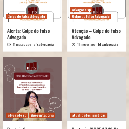
advogado sp
Golpe do Falso Advogado
Golpe do Falso Advogado
Alerta: Golpe do Falso
Atenção – Golpe do Falso
Advogado
Advogado
11 meses ago
bfsadvocacia
11 meses ago
bfsadvocacia
advogado sp
Aposentadoria
atualidades jurídicas