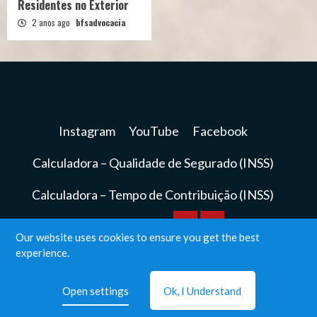
Residentes no Exterior
2 anos ago
bfsadvocacia
Instagram
YouTube
Facebook
Calculadora – Qualidade de Segurado (INSS)
Calculadora – Tempo de Contribuição (INSS)
Calculadora
Calculadora
Our website uses cookies to ensure you get the best
Instagram
YouTube
Facebook
experience.
–
–
BFS Advocacia© Todos os direitos reservados.
|
Qualidade
Tempo
Open settings
Ok, I Understand
CoverNews
by AF themes.
de
de