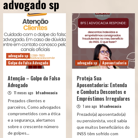
advogado sp
advogado sp
Golpe do Falso Advogado
advogado sp
Aposentadoria
Atenção – Golpe do Falso
Proteja Sua
Advogado
Aposentadoria: Entenda
e Combata Descontos e
11 meses ago
bfsadvocacia
Empréstimos Irregulares
Prezados clientes e
1 ano ago
bfsadvocacia
parceiros, Como advogados
comprometidos com a ética
Prezado(a) aposentado(a)
e a segurança, alertamos
ou pensionista, você sabia
sobre o crescente número
que muitos beneficiários do
de golpes...
INSS têm sofrido com