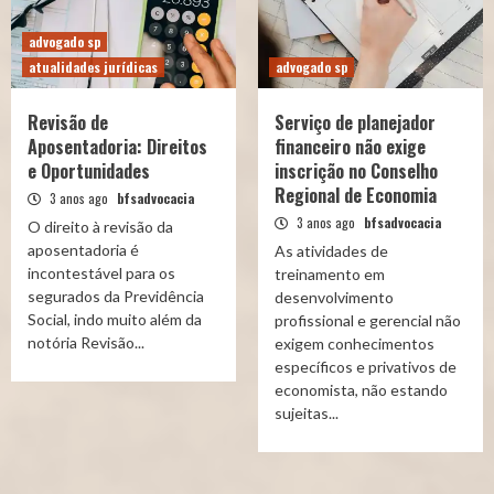
advogado sp
atualidades jurídicas
advogado sp
Revisão de
Serviço de planejador
Aposentadoria: Direitos
financeiro não exige
e Oportunidades
inscrição no Conselho
Regional de Economia
3 anos ago
bfsadvocacia
3 anos ago
bfsadvocacia
O direito à revisão da
aposentadoria é
As atividades de
incontestável para os
treinamento em
segurados da Previdência
desenvolvimento
Social, indo muito além da
profissional e gerencial não
notória Revisão...
exigem conhecimentos
específicos e privativos de
economista, não estando
sujeitas...