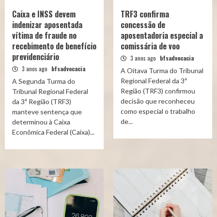
Caixa e INSS devem
TRF3 confirma
indenizar aposentada
concessão de
vítima de fraude no
aposentadoria especial a
recebimento de benefício
comissária de voo
previdenciário
3 anos ago
bfsadvocacia
3 anos ago
bfsadvocacia
A Oitava Turma do Tribunal
Regional Federal da 3ª
A Segunda Turma do
Região (TRF3) confirmou
Tribunal Regional Federal
decisão que reconheceu
da 3ª Região (TRF3)
como especial o trabalho
manteve sentença que
de...
determinou à Caixa
Econômica Federal (Caixa)...