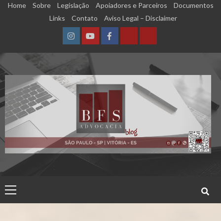
Skip
Home
Sobre
Legislação
Apoiadores e Parceiros
Documentos
to
Links
Contato
Aviso Legal – Disclaimer
content
Instagram
YouTube
Facebook
Calculadora
Calculadora
–
–
Qualidade
Tempo
de
de
Segurado
Contribuição
(INSS)
(INSS)
Primary
Menu