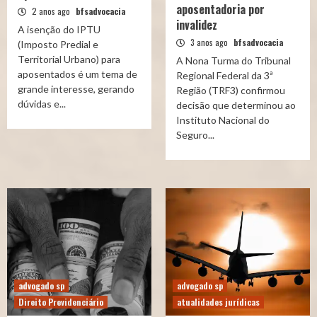
aposentadoria por
2 anos ago
bfsadvocacia
invalidez
A isenção do IPTU
3 anos ago
bfsadvocacia
(Imposto Predial e
Territorial Urbano) para
A Nona Turma do Tribunal
aposentados é um tema de
Regional Federal da 3ª
grande interesse, gerando
Região (TRF3) confirmou
dúvidas e...
decisão que determinou ao
Instituto Nacional do
Seguro...
advogado sp
advogado sp
Direito Previdenciário
atualidades jurídicas