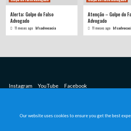
Alerta: Golpe do Falso
Atenção – Golpe do F
Advogado
Advogado
11 meses ago
bfsadvocacia
11 meses ago
bfsadvocac
Instagram
YouTube
Facebook
Calculadora – Qualidade de Segurado (INSS)
Calculadora – Tempo de Contribuição (INSS)
Our website uses cookies to ensure you get the best expe