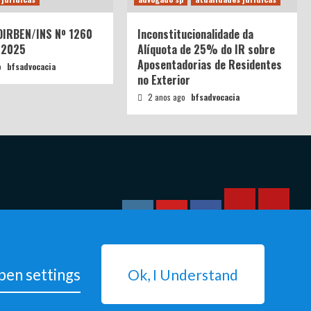
 DIRBEN/INS Nº 1260
Inconstitucionalidade da
/2025
Alíquota de 25% do IR sobre
Aposentadorias de Residentes
o
bfsadvocacia
no Exterior
2 anos ago
bfsadvocacia
Calculadora
Calcula
Instagram
YouTube
Facebook
–
–
Qualidade
Tempo
de
de
en settings
Ok, I Understand
Segurado
Contrib
(INSS)
(INSS)