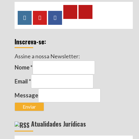
Calculadora
Calculadora
Instagram
YouTube
Facebook
–
–
Qualidade
Tempo
Inscreva-se:
de
de
Segurado
Contribuição
Assine a nossa Newsletter:
(INSS)
(INSS)
Nome
*
Email
*
Message
Enviar
Atualidades Jurídicas