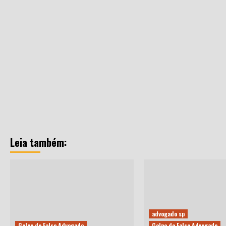
Leia também:
advogado sp
Golpe do Falso Advogado
Golpe do Falso Advogado