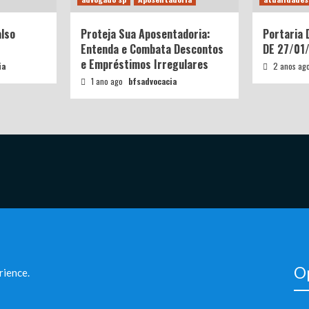
also
Proteja Sua Aposentadoria:
Portaria
Entenda e Combata Descontos
DE 27/01
e Empréstimos Irregulares
ia
2 anos ag
1 ano ago
bfsadvocacia
Op
rience.