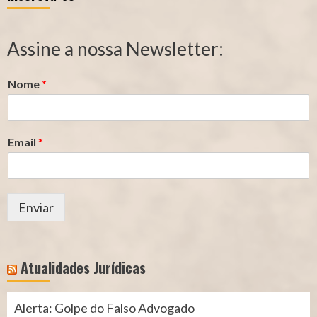
de
de
Segurado
Contribuição
Assine a nossa Newsletter:
(INSS)
(INSS)
Nome
*
Email
*
Enviar
Atualidades Jurídicas
Alerta: Golpe do Falso Advogado