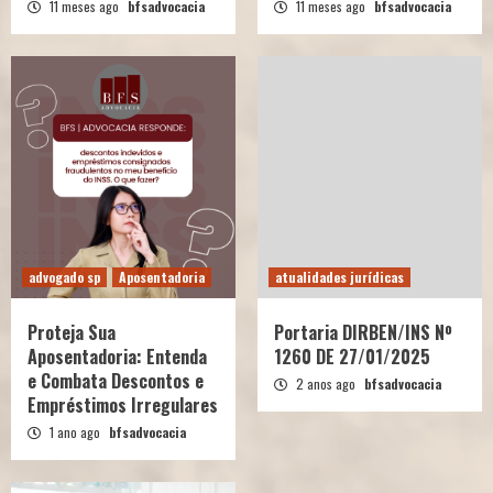
11 meses ago
bfsadvocacia
11 meses ago
bfsadvocacia
advogado sp
Aposentadoria
atualidades jurídicas
Proteja Sua
Portaria DIRBEN/INS Nº
Aposentadoria: Entenda
1260 DE 27/01/2025
e Combata Descontos e
2 anos ago
bfsadvocacia
Empréstimos Irregulares
1 ano ago
bfsadvocacia