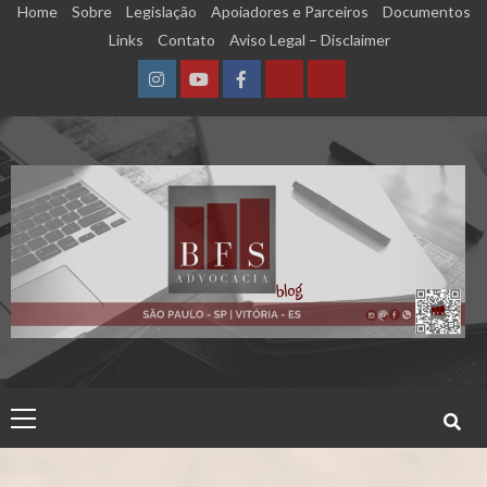
Skip
Home
Sobre
Legislação
Apoiadores e Parceiros
Documentos
to
Links
Contato
Aviso Legal – Disclaimer
content
Instagram
YouTube
Facebook
Calculadora
Calculadora
–
–
Qualidade
Tempo
de
de
Segurado
Contribuição
(INSS)
(INSS)
Primary
Menu