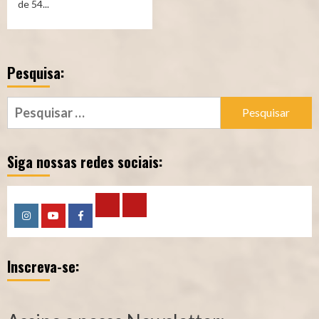
de 54...
Pesquisa:
Pesquisar
por:
Siga nossas redes sociais:
Calculadora
Calculadora
Instagram
YouTube
Facebook
–
–
Inscreva-se:
Qualidade
Tempo
de
de
Segurado
Contribuição