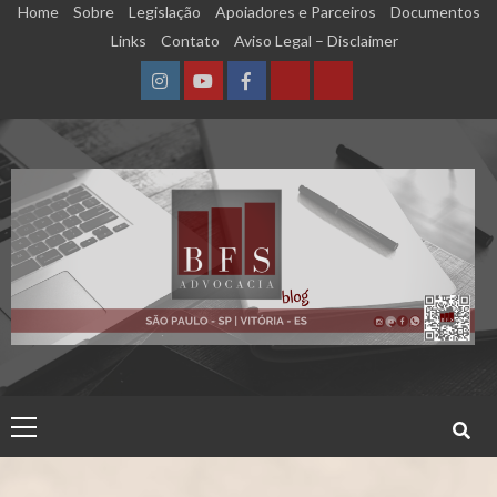
Skip
Home
Sobre
Legislação
Apoiadores e Parceiros
Documentos
to
Links
Contato
Aviso Legal – Disclaimer
content
Instagram
YouTube
Facebook
Calculadora
Calculadora
–
–
Qualidade
Tempo
de
de
Segurado
Contribuição
(INSS)
(INSS)
Primary
Menu