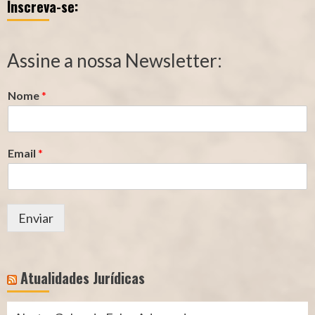
Inscreva-se:
Qualidade
Tempo
de
de
Segurado
Contribuição
Assine a nossa Newsletter:
(INSS)
(INSS)
Nome
*
Email
*
Enviar
Atualidades Jurídicas