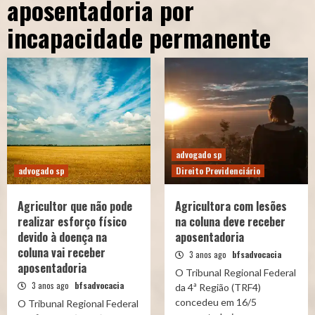
aposentadoria por
incapacidade permanente
advogado sp
advogado sp
Direito Previdenciário
Agricultor que não pode
Agricultora com lesões
realizar esforço físico
na coluna deve receber
devido à doença na
aposentadoria
coluna vai receber
3 anos ago
bfsadvocacia
aposentadoria
O Tribunal Regional Federal
3 anos ago
bfsadvocacia
da 4ª Região (TRF4)
concedeu em 16/5
O Tribunal Regional Federal