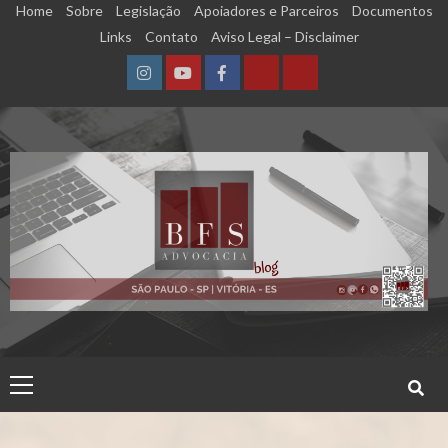
Skip
Home
Sobre
Legislação
Apoiadores e Parceiros
Documentos
to
Links
Contato
Aviso Legal – Disclaimer
content
Instagram
YouTube
Facebook
Calculadora
Calculadora
–
–
Qualidade
Tempo
de
de
Segurado
Contribuição
(INSS)
(INSS)
Primary
Menu