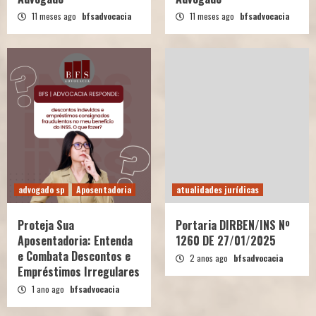
11 meses ago
bfsadvocacia
11 meses ago
bfsadvocacia
advogado sp
Aposentadoria
atualidades jurídicas
Proteja Sua
Portaria DIRBEN/INS Nº
Aposentadoria: Entenda
1260 DE 27/01/2025
e Combata Descontos e
2 anos ago
bfsadvocacia
Empréstimos Irregulares
1 ano ago
bfsadvocacia