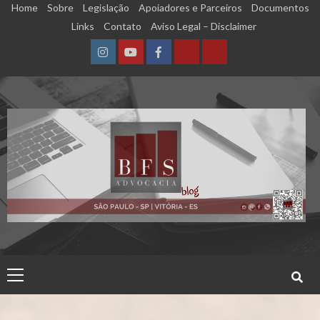
Skip
Home
Sobre
Legislação
Apoiadores e Parceiros
Documentos
to
Links
Contato
Aviso Legal – Disclaimer
content
Instagram
YouTube
Facebook
Calculadora
Calculadora
–
–
Qualidade
Tempo
de
de
Segurado
Contribuição
(INSS)
(INSS)
Primary
Menu