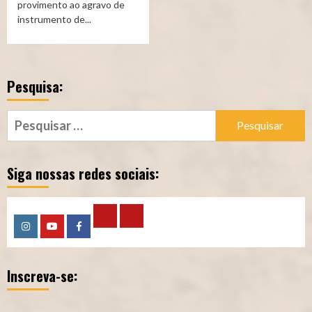
provimento ao agravo de
instrumento de...
Pesquisa:
Pesquisar
por:
Siga nossas redes sociais:
Calculadora
Calculadora
Instagram
YouTube
Facebook
–
–
Inscreva-se:
Qualidade
Tempo
de
de