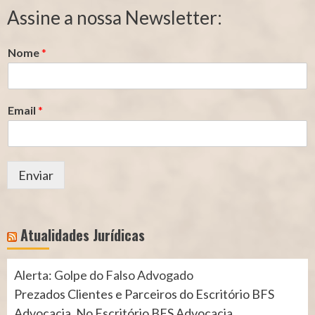
Segurado
Contribuição
Assine a nossa Newsletter:
(INSS)
(INSS)
Nome
*
Email
*
Enviar
Atualidades Jurídicas
Alerta: Golpe do Falso Advogado
Prezados Clientes e Parceiros do Escritório BFS
Advocacia, No Escritório BFS Advocacia,