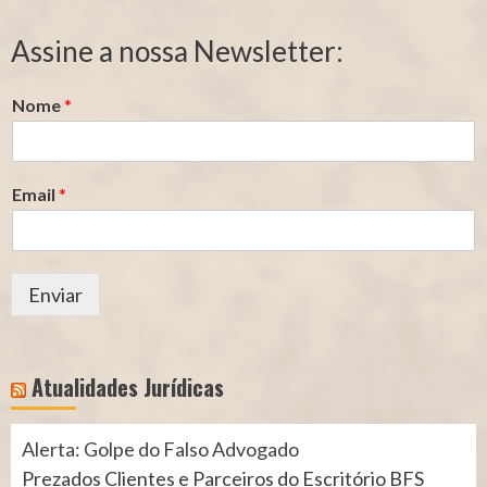
de
de
Segurado
Contribuição
Assine a nossa Newsletter:
(INSS)
(INSS)
Nome
*
Email
*
Enviar
Atualidades Jurídicas
Alerta: Golpe do Falso Advogado
Prezados Clientes e Parceiros do Escritório BFS