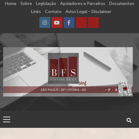
Skip
Home
Sobre
Legislação
Apoiadores e Parceiros
Documentos
to
Links
Contato
Aviso Legal – Disclaimer
content
Instagram
YouTube
Facebook
Calculadora
Calculadora
–
–
Qualidade
Tempo
de
de
Segurado
Contribuição
(INSS)
(INSS)
Primary
Menu