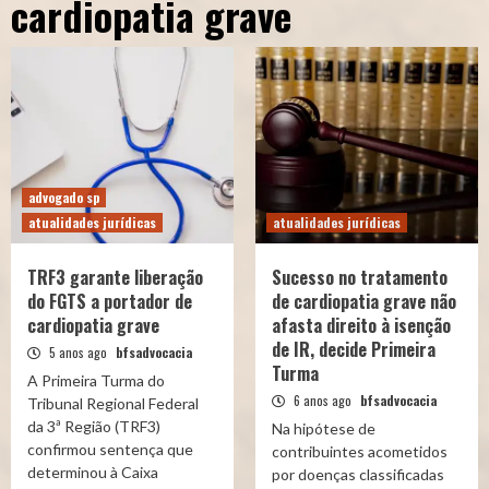
cardiopatia grave
advogado sp
atualidades jurídicas
atualidades jurídicas
TRF3 garante liberação
Sucesso no tratamento
do FGTS a portador de
de cardiopatia grave não
cardiopatia grave
afasta direito à isenção
de IR, decide Primeira
5 anos ago
bfsadvocacia
Turma
A Primeira Turma do
6 anos ago
bfsadvocacia
Tribunal Regional Federal
da 3ª Região (TRF3)
​Na hipótese de
confirmou sentença que
contribuintes acometidos
determinou à Caixa
por doenças classificadas