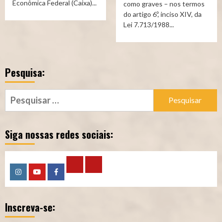
Econômica Federal (Caixa)...
como graves – nos termos
do artigo 6º, inciso XIV, da
Lei 7.713/1988...
Pesquisa:
Pesquisar
por:
Siga nossas redes sociais:
Calculadora
Calculadora
Instagram
YouTube
Facebook
–
–
Inscreva-se:
Qualidade
Tempo