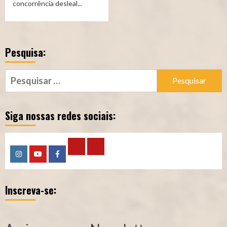
concorrência desleal...
Pesquisa:
Pesquisar
por:
Siga nossas redes sociais:
Calculadora
Calculadora
Instagram
YouTube
Facebook
–
–
Inscreva-se:
Qualidade
Tempo
de
de
Segurado
Contribuição