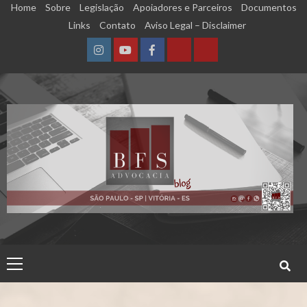
Skip
Home
Sobre
Legislação
Apoiadores e Parceiros
Documentos
to
Links
Contato
Aviso Legal – Disclaimer
content
Instagram
YouTube
Facebook
Calculadora
Calculadora
–
–
Qualidade
Tempo
de
de
Segurado
Contribuição
(INSS)
(INSS)
Primary
Menu