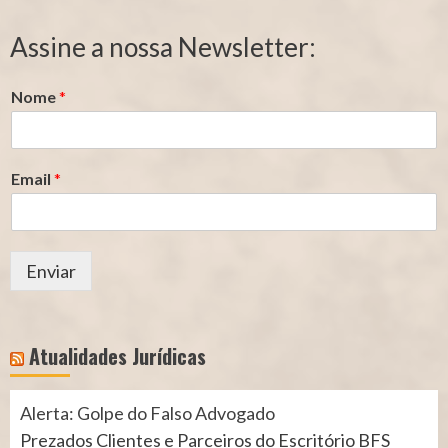
de
de
Segurado
Contribuição
Assine a nossa Newsletter:
(INSS)
(INSS)
Nome
*
Email
*
Enviar
Atualidades Jurídicas
Alerta: Golpe do Falso Advogado
Prezados Clientes e Parceiros do Escritório BFS