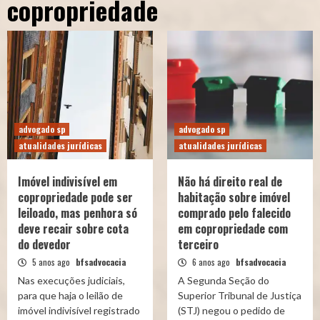
copropriedade
advogado sp
advogado sp
atualidades jurídicas
atualidades jurídicas
Imóvel indivisível em
Não há direito real de
copropriedade pode ser
habitação sobre imóvel
leiloado, mas penhora só
comprado pelo falecido
deve recair sobre cota
em copropriedade com
do devedor
terceiro
5 anos ago
bfsadvocacia
6 anos ago
bfsadvocacia
Nas execuções judiciais,
A Segunda Seção do
para que haja o leilão de
Superior Tribunal de Justiça
imóvel indivisível registrado
(STJ) negou o pedido de