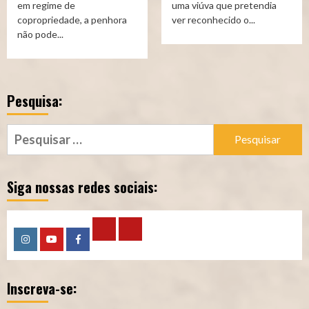
em regime de
uma viúva que pretendia
copropriedade, a penhora
ver reconhecido o...
não pode...
Pesquisa:
Pesquisar
por:
Siga nossas redes sociais:
Calculadora
Calculadora
Instagram
YouTube
Facebook
–
–
Inscreva-se:
Qualidade
Tempo