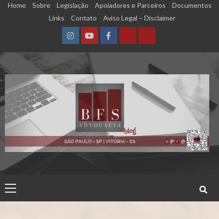
Skip
Home
Sobre
Legislação
Apoiadores e Parceiros
Documentos
to
Links
Contato
Aviso Legal – Disclaimer
content
Instagram
YouTube
Facebook
Calculadora
Calculadora
–
–
Qualidade
Tempo
de
de
Segurado
Contribuição
(INSS)
(INSS)
Primary
Menu