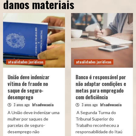
danos materiais
atualidades jurídicas
atualidades jurídicas
União deve indenizar
Banco é responsável por
vítima de fraude no
não adaptar condições e
saque de seguro-
metas para empregado
desemprego
com deficiência
3 anos ago
bfsadvocacia
3 anos ago
bfsadvocacia
A União deve indenizar uma
A Segunda Turma do
mulher por saques de
Tribunal Superior do
parcelas de seguro-
Trabalho reconheceu a
desemprego não
responsabilidade do Itaú