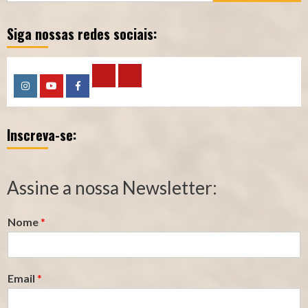
Siga nossas redes sociais:
Calculadora
Calculadora
Instagram
YouTube
Facebook
–
–
Inscreva-se:
Qualidade
Tempo
de
de
Segurado
Contribuição
Assine a nossa Newsletter:
(INSS)
(INSS)
Nome
*
Email
*