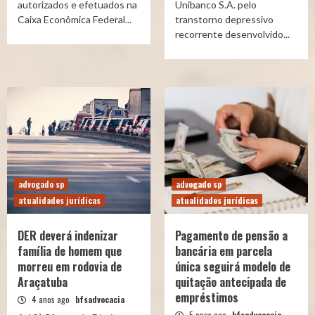
autorizados e efetuados na
Unibanco S.A. pelo
Caixa Econômica Federal...
transtorno depressivo
recorrente desenvolvido...
advogado sp
advogado sp
atualidades jurídicas
atualidades jurídicas
DER deverá indenizar
Pagamento de pensão a
família de homem que
bancária em parcela
morreu em rodovia de
única seguirá modelo de
Araçatuba
quitação antecipada de
empréstimos
4 anos ago
bfsadvocacia
5 anos ago
bfsadvocacia