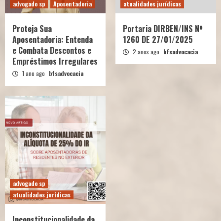
advogado sp
Aposentadoria
atualidades jurídicas
Proteja Sua
Portaria DIRBEN/INS Nº
Aposentadoria: Entenda
1260 DE 27/01/2025
e Combata Descontos e
2 anos ago
bfsadvocacia
Empréstimos Irregulares
1 ano ago
bfsadvocacia
advogado sp
atualidades jurídicas
Inconstitucionalidade da