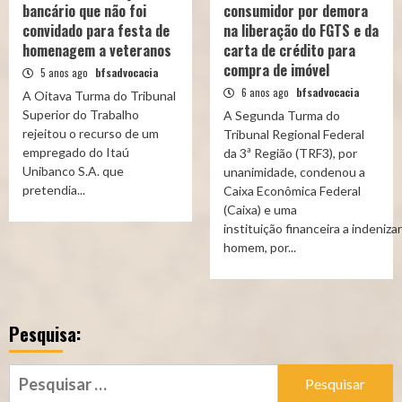
bancário que não foi
consumidor por demora
convidado para festa de
na liberação do FGTS e da
homenagem a veteranos
carta de crédito para
compra de imóvel
5 anos ago
bfsadvocacia
6 anos ago
bfsadvocacia
A Oitava Turma do Tribunal
Superior do Trabalho
A Segunda Turma do
rejeitou o recurso de um
Tribunal Regional Federal
empregado do Itaú
da 3ª Região (TRF3), por
Unibanco S.A. que
unanimidade, condenou a
pretendia...
Caixa Econômica Federal
(Caixa) e uma
instituição financeira a indeniz
homem, por...
Pesquisa:
Pesquisar
por: