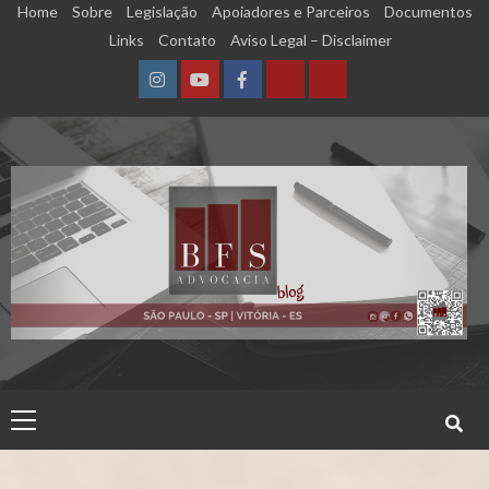
Skip
Home
Sobre
Legislação
Apoiadores e Parceiros
Documentos
to
Links
Contato
Aviso Legal – Disclaimer
content
Instagram
YouTube
Facebook
Calculadora
Calculadora
–
–
Qualidade
Tempo
de
de
Segurado
Contribuição
(INSS)
(INSS)
Primary
Menu