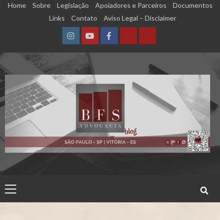
Skip
Home
Sobre
Legislação
Apoiadores e Parceiros
Documentos
to
Links
Contato
Aviso Legal – Disclaimer
content
Instagram
YouTube
Facebook
Calculadora
Calculadora
–
–
Qualidade
Tempo
de
de
Segurado
Contribuição
(INSS)
(INSS)
Primary
Menu