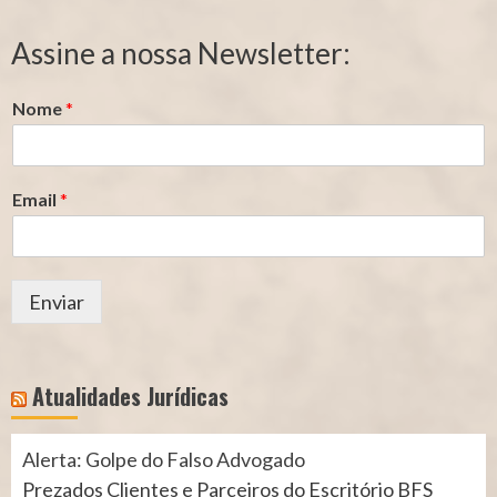
de
de
Segurado
Contribuição
Assine a nossa Newsletter:
(INSS)
(INSS)
Nome
*
Email
*
Enviar
Atualidades Jurídicas
Alerta: Golpe do Falso Advogado
Prezados Clientes e Parceiros do Escritório BFS