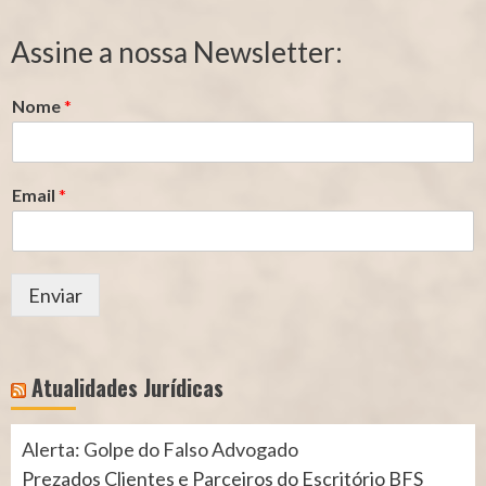
de
de
Segurado
Contribuição
Assine a nossa Newsletter:
(INSS)
(INSS)
Nome
*
Email
*
Enviar
Atualidades Jurídicas
Alerta: Golpe do Falso Advogado
Prezados Clientes e Parceiros do Escritório BFS