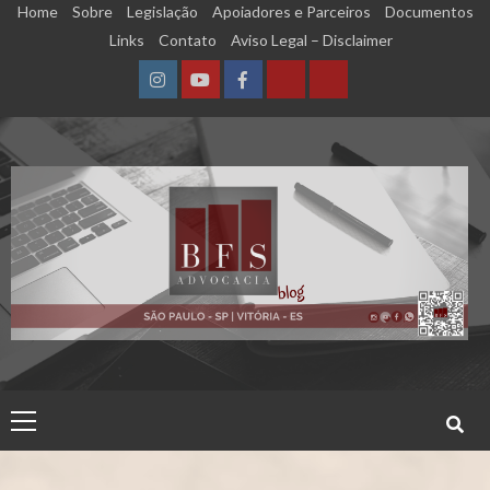
Skip
Home
Sobre
Legislação
Apoiadores e Parceiros
Documentos
to
Links
Contato
Aviso Legal – Disclaimer
content
Instagram
YouTube
Facebook
Calculadora
Calculadora
–
–
Qualidade
Tempo
de
de
Segurado
Contribuição
(INSS)
(INSS)
Primary
Menu