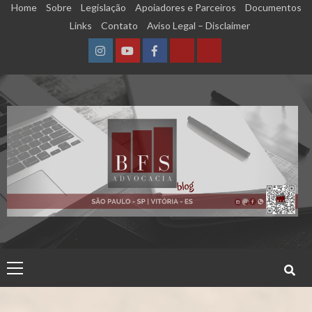
Skip
Home
Sobre
Legislação
Apoiadores e Parceiros
Documentos
to
Links
Contato
Aviso Legal – Disclaimer
content
Instagram
YouTube
Facebook
Calculadora
Calculadora
–
–
Qualidade
Tempo
de
de
Segurado
Contribuição
(INSS)
(INSS)
Primary
Menu