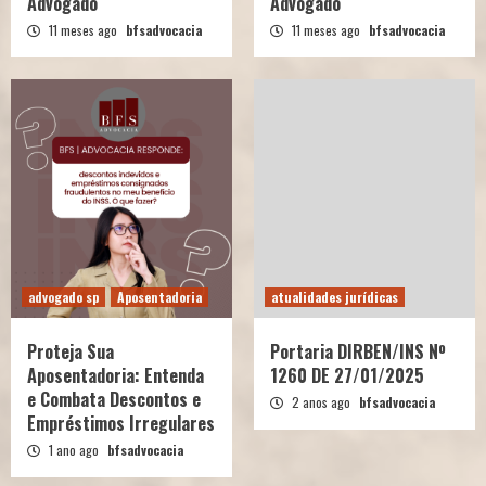
Advogado
Advogado
11 meses ago
bfsadvocacia
11 meses ago
bfsadvocacia
advogado sp
Aposentadoria
atualidades jurídicas
Proteja Sua
Portaria DIRBEN/INS Nº
Aposentadoria: Entenda
1260 DE 27/01/2025
e Combata Descontos e
2 anos ago
bfsadvocacia
Empréstimos Irregulares
1 ano ago
bfsadvocacia