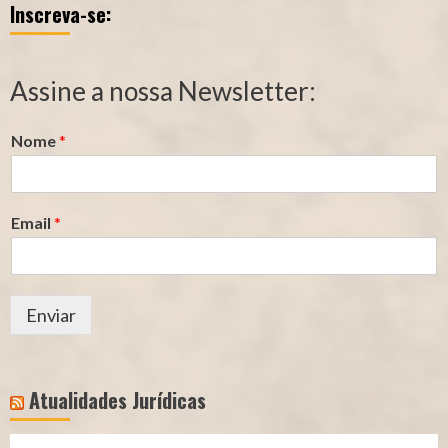
Inscreva-se:
Qualidade
Tempo
de
de
Segurado
Contribuição
Assine a nossa Newsletter:
(INSS)
(INSS)
Nome
*
Email
*
Enviar
Atualidades Jurídicas