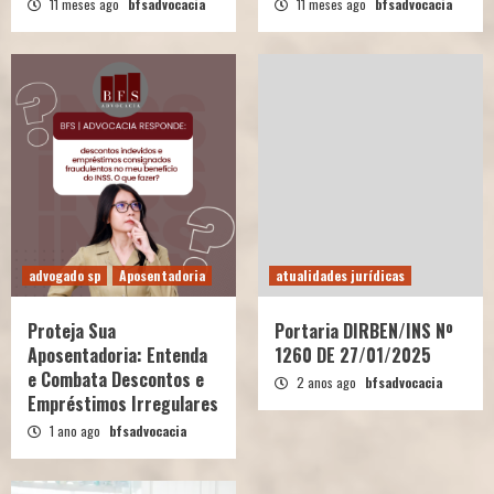
11 meses ago
bfsadvocacia
11 meses ago
bfsadvocacia
advogado sp
Aposentadoria
atualidades jurídicas
Proteja Sua
Portaria DIRBEN/INS Nº
Aposentadoria: Entenda
1260 DE 27/01/2025
e Combata Descontos e
2 anos ago
bfsadvocacia
Empréstimos Irregulares
1 ano ago
bfsadvocacia