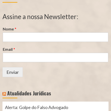
de
de
Segurado
Contribuição
Assine a nossa Newsletter:
(INSS)
(INSS)
Nome
*
Email
*
Enviar
Atualidades Jurídicas
Alerta: Golpe do Falso Advogado