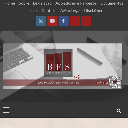
Skip
Home
Sobre
Legislação
Apoiadores e Parceiros
Documentos
to
Links
Contato
Aviso Legal – Disclaimer
content
Instagram
YouTube
Facebook
Calculadora
Calculadora
–
–
Qualidade
Tempo
de
de
Segurado
Contribuição
(INSS)
(INSS)
Primary
Menu