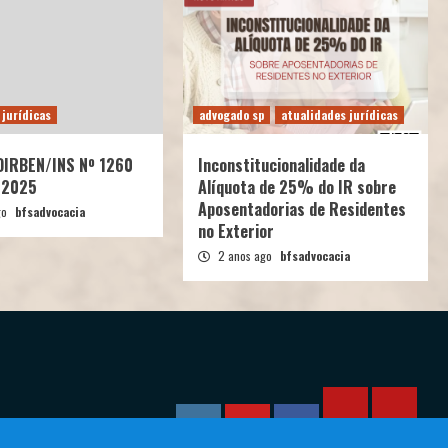
 jurídicas
advogado sp
atualidades jurídicas
 DIRBEN/INS Nº 1260
Inconstitucionalidade da
/2025
Alíquota de 25% do IR sobre
Aposentadorias de Residentes
go
bfsadvocacia
no Exterior
2 anos ago
bfsadvocacia
Calculadora
Calcula
Instagram
YouTube
Facebook
–
–