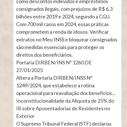
como descontos indevidos e empréstimos
consignados ilegais, com prejuízos de R$ 6,3
bilhões entre 2019 e 2024, segundo a CGU.
Com 700 mil casos em 2024, essas práticas
comprometem a renda de idosos. Verificar
extratos no Meu INSS e bloquear consignados
são medidas essenciais para proteger os
direitos dos beneficiários.
Portaria DIRBEN/INS Nº 1260 DE
27/01/2025
Altera a Portaria DIRBEN/INSS Nº
1249/2024, que estabelece a rotina
operacional para reavaliação dos benefícios...
Inconstitucionalidade da Alíquota de 25% do
IR sobre Aposentadorias de Residentes no
Exterior
O Supremo Tribunal Federal (STF) declarou