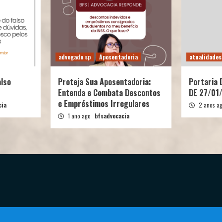
advogado sp
Aposentadoria
atualidades
also
Proteja Sua Aposentadoria:
Portaria
Entenda e Combata Descontos
DE 27/01
e Empréstimos Irregulares
cia
2 anos a
1 ano ago
bfsadvocacia