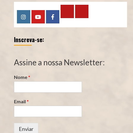
Calculadora
Calculadora
Instagram
YouTube
Facebook
–
–
Qualidade
Tempo
Inscreva-se:
de
de
Segurado
Contribuição
(INSS)
(INSS)
Assine a nossa Newsletter:
Nome
*
Email
*
Enviar