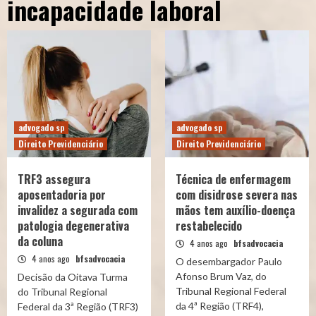
incapacidade laboral
advogado sp
advogado sp
Direito Previdenciário
Direito Previdenciário
TRF3 assegura
Técnica de enfermagem
aposentadoria por
com disidrose severa nas
invalidez a segurada com
mãos tem auxílio-doença
patologia degenerativa
restabelecido
da coluna
4 anos ago
bfsadvocacia
4 anos ago
bfsadvocacia
O desembargador Paulo
Afonso Brum Vaz, do
Decisão da Oitava Turma
Tribunal Regional Federal
do Tribunal Regional
da 4ª Região (TRF4),
Federal da 3ª Região (TRF3)