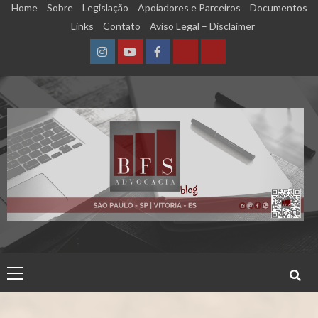
Skip
Home
Sobre
Legislação
Apoiadores e Parceiros
Documentos
to
Links
Contato
Aviso Legal – Disclaimer
content
Instagram
YouTube
Facebook
Calculadora
Calculadora
–
–
Qualidade
Tempo
de
de
Segurado
Contribuição
(INSS)
(INSS)
Primary
Menu