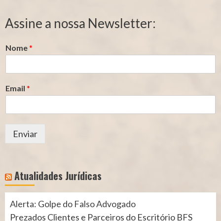
de
de
Segurado
Contribuição
Assine a nossa Newsletter:
(INSS)
(INSS)
Nome
*
Email
*
Enviar
Atualidades Jurídicas
Alerta: Golpe do Falso Advogado
Prezados Clientes e Parceiros do Escritório BFS