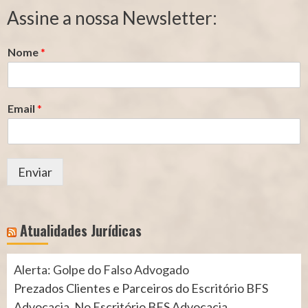
Segurado
Contribuição
Assine a nossa Newsletter:
(INSS)
(INSS)
Nome
*
Email
*
Enviar
Atualidades Jurídicas
Alerta: Golpe do Falso Advogado
Prezados Clientes e Parceiros do Escritório BFS
Advocacia, No Escritório BFS Advocacia,