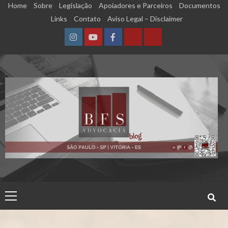
Skip
Home
Sobre
Legislação
Apoiadores e Parceiros
Documentos
to
Links
Contato
Aviso Legal – Disclaimer
content
Instagram
YouTube
Facebook
Calculadora
Calculadora
–
–
Qualidade
Tempo
de
de
Segurado
Contribuição
(INSS)
(INSS)
Primary
Menu