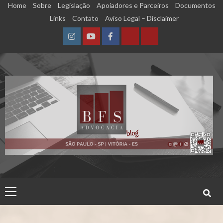
Skip
Home
Sobre
Legislação
Apoiadores e Parceiros
Documentos
to
Links
Contato
Aviso Legal – Disclaimer
content
Instagram
YouTube
Facebook
Calculadora
Calculadora
–
–
Qualidade
Tempo
de
de
Segurado
Contribuição
(INSS)
(INSS)
Primary
Menu