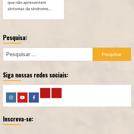
que não apresentem
sintomas da síndrome...
Pesquisa:
Pesquisar
por:
Siga nossas redes sociais:
Calculadora
Calculadora
Instagram
YouTube
Facebook
–
–
Inscreva-se:
Qualidade
Tempo
de
de