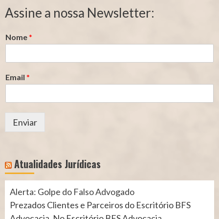
Segurado
Contribuição
Assine a nossa Newsletter:
(INSS)
(INSS)
Nome
*
Email
*
Enviar
Atualidades Jurídicas
Alerta: Golpe do Falso Advogado
Prezados Clientes e Parceiros do Escritório BFS
Advocacia, No Escritório BFS Advocacia,