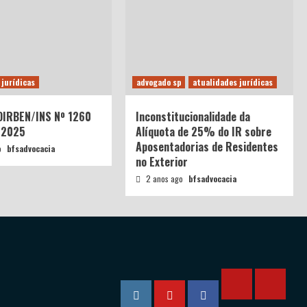
 jurídicas
advogado sp
atualidades jurídicas
 DIRBEN/INS Nº 1260
Inconstitucionalidade da
/2025
Alíquota de 25% do IR sobre
Aposentadorias de Residentes
o
bfsadvocacia
no Exterior
2 anos ago
bfsadvocacia
Calculadora
Calcula
Instagram
YouTube
Facebook