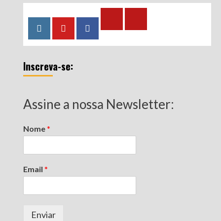
Calculadora
Calculadora
Instagram
YouTube
Facebook
–
–
Qualidade
Tempo
Inscreva-se:
de
de
Segurado
Contribuição
(INSS)
(INSS)
Assine a nossa Newsletter:
Nome
*
Email
*
Enviar