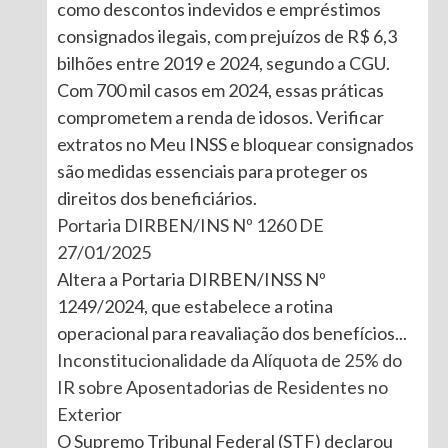
como descontos indevidos e empréstimos
consignados ilegais, com prejuízos de R$ 6,3
bilhões entre 2019 e 2024, segundo a CGU.
Com 700 mil casos em 2024, essas práticas
comprometem a renda de idosos. Verificar
extratos no Meu INSS e bloquear consignados
são medidas essenciais para proteger os
direitos dos beneficiários.
Portaria DIRBEN/INS Nº 1260 DE
27/01/2025
Altera a Portaria DIRBEN/INSS Nº
1249/2024, que estabelece a rotina
operacional para reavaliação dos benefícios...
Inconstitucionalidade da Alíquota de 25% do
IR sobre Aposentadorias de Residentes no
Exterior
O Supremo Tribunal Federal (STF) declarou