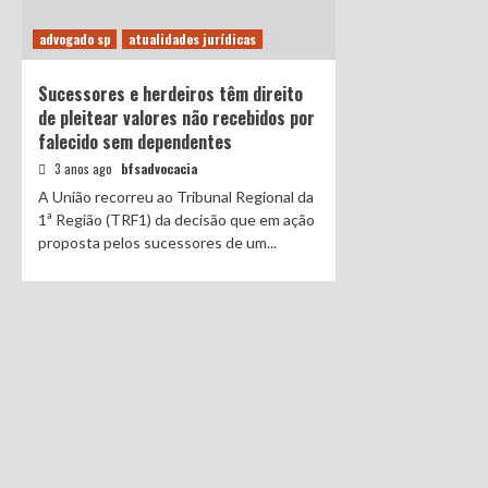
advogado sp
atualidades jurídicas
Sucessores e herdeiros têm direito
de pleitear valores não recebidos por
falecido sem dependentes
3 anos ago
bfsadvocacia
A União recorreu ao Tribunal Regional da
1ª Região (TRF1) da decisão que em ação
proposta pelos sucessores de um...