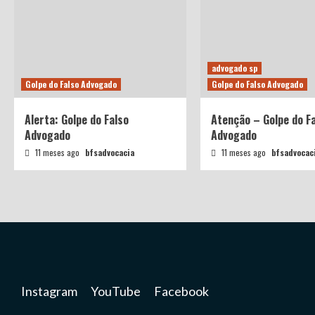
advogado sp
Golpe do Falso Advogado
Golpe do Falso Advogado
Alerta: Golpe do Falso
Atenção – Golpe do F
Advogado
Advogado
11 meses ago
bfsadvocacia
11 meses ago
bfsadvocac
Instagram
YouTube
Facebook