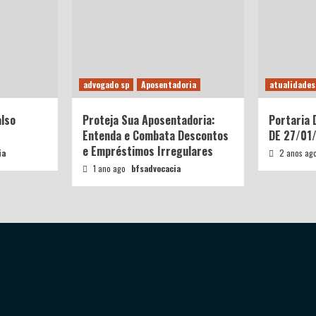
advogado sp
Aposentadoria
atualidades
also
Proteja Sua Aposentadoria:
Portaria
Entenda e Combata Descontos
DE 27/01
e Empréstimos Irregulares
ia
2 anos ag
1 ano ago
bfsadvocacia