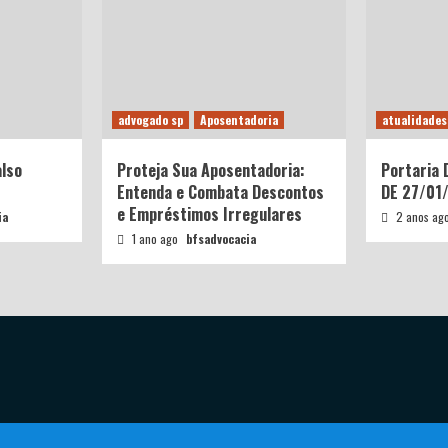
advogado sp
Aposentadoria
atualidades
also
Proteja Sua Aposentadoria:
Portaria
Entenda e Combata Descontos
DE 27/01
e Empréstimos Irregulares
ia
2 anos ag
1 ano ago
bfsadvocacia