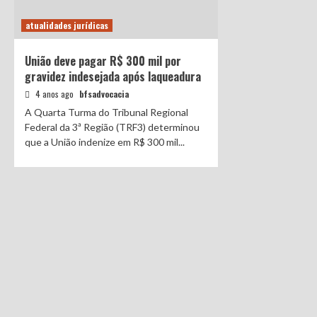
atualidades jurídicas
União deve pagar R$ 300 mil por
gravidez indesejada após laqueadura
4 anos ago
bfsadvocacia
A Quarta Turma do Tribunal Regional
Federal da 3ª Região (TRF3) determinou
que a União indenize em R$ 300 mil...