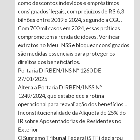
como descontos indevidos e empréstimos
consignados ilegais, com prejuízos de R$ 6,3
bilhões entre 2019 e 2024, segundo a CGU.
Com 700 mil casos em 2024, essas práticas
comprometem a renda de idosos. Verificar
extratos no Meu INSS e bloquear consignados
são medidas essenciais para proteger os
direitos dos beneficiários.
Portaria DIRBEN/INS Nº 1260 DE
27/01/2025
Altera a Portaria DIRBEN/INSS Nº
1249/2024, que estabelece a rotina
operacional para reavaliação dos benefícios...
Inconstitucionalidade da Alíquota de 25% do
IR sobre Aposentadorias de Residentes no
Exterior
O Supremo Tribunal Federal (STF) declarou