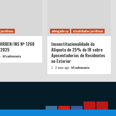
 jurídicas
advogado sp
atualidades jurídicas
 DIRBEN/INS Nº 1260
Inconstitucionalidade da
/2025
Alíquota de 25% do IR sobre
Aposentadorias de Residentes
o
bfsadvocacia
no Exterior
2 anos ago
bfsadvocacia
Calculadora
Calcula
Instagram
YouTube
Facebook