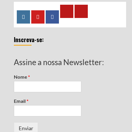
Calculadora
Calculadora
Instagram
YouTube
Facebook
–
–
Qualidade
Tempo
Inscreva-se:
de
de
Segurado
Contribuição
(INSS)
(INSS)
Assine a nossa Newsletter:
Nome
*
Email
*
Enviar