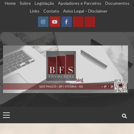
Skip
Home
Sobre
Legislação
Apoiadores e Parceiros
Documentos
to
Links
Contato
Aviso Legal – Disclaimer
content
Instagram
YouTube
Facebook
Calculadora
Calculadora
–
–
Qualidade
Tempo
de
de
Segurado
Contribuição
(INSS)
(INSS)
Primary
Menu