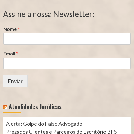
de
de
Segurado
Contribuição
Assine a nossa Newsletter:
(INSS)
(INSS)
Nome
*
Email
*
Enviar
Atualidades Jurídicas
Alerta: Golpe do Falso Advogado
Prezados Clientes e Parceiros do Escritório BFS