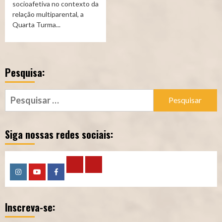
socioafetiva no contexto da
relação multiparental, a
Quarta Turma...
Pesquisa:
Pesquisar
por:
Siga nossas redes sociais:
Calculadora
Calculadora
Instagram
YouTube
Facebook
–
–
Inscreva-se:
Qualidade
Tempo