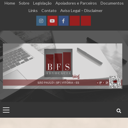
Skip
Home
Sobre
Legislação
Apoiadores e Parceiros
Documentos
to
Links
Contato
Aviso Legal – Disclaimer
content
Instagram
YouTube
Facebook
Calculadora
Calculadora
–
–
Qualidade
Tempo
de
de
Segurado
Contribuição
(INSS)
(INSS)
Primary
Menu