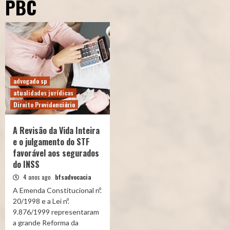
PBC
advogado sp
atualidades jurídicas
Direito Previdenciário
A Revisão da Vida Inteira
e o julgamento do STF
favorável aos segurados
do INSS
4 anos ago
bfsadvocacia
A Emenda Constitucional nº.
20/1998 e a Lei nº.
9.876/1999 representaram
a grande Reforma da