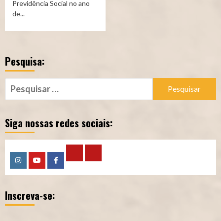
Previdência Social no ano
de...
Pesquisa:
Pesquisar
por:
Siga nossas redes sociais:
Calculadora
Calculadora
Instagram
YouTube
Facebook
–
–
Inscreva-se:
Qualidade
Tempo
de
de