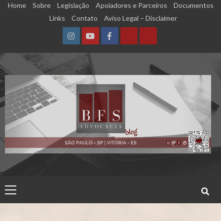
Skip
Home
Sobre
Legislação
Apoiadores e Parceiros
Documentos
to
Links
Contato
Aviso Legal – Disclaimer
content
Instagram
YouTube
Facebook
Calculadora
Calculadora
–
–
Qualidade
Tempo
de
de
Segurado
Contribuição
(INSS)
(INSS)
Primary
Menu