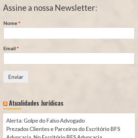
Segurado
Contribuição
Assine a nossa Newsletter:
(INSS)
(INSS)
Nome
*
Email
*
Enviar
Atualidades Jurídicas
Alerta: Golpe do Falso Advogado
Prezados Clientes e Parceiros do Escritório BFS
Advocacia, No Escritório BFS Advocacia,