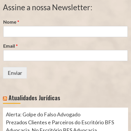
Segurado
Contribuição
Assine a nossa Newsletter:
(INSS)
(INSS)
Nome
*
Email
*
Enviar
Atualidades Jurídicas
Alerta: Golpe do Falso Advogado
Prezados Clientes e Parceiros do Escritório BFS
Advocacia, No Escritório BFS Advocacia,