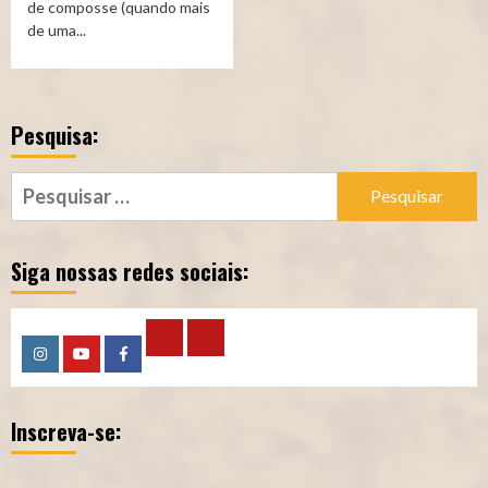
de composse (quando mais
de uma...
Pesquisa:
Pesquisar
por:
Siga nossas redes sociais:
Calculadora
Calculadora
Instagram
YouTube
Facebook
–
–
Inscreva-se:
Qualidade
Tempo
de
de