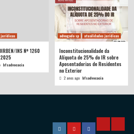
 jurídicas
advogado sp
atualidades jurídicas
 DIRBEN/INS Nº 1260
Inconstitucionalidade da
/2025
Alíquota de 25% do IR sobre
Aposentadorias de Residentes
o
bfsadvocacia
no Exterior
2 anos ago
bfsadvocacia
Calculadora
Calcula
Instagram
YouTube
Facebook