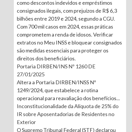
como descontos indevidos e empréstimos
consignados ilegais, com prejuízos de R$ 6,3
bilhões entre 2019 e 2024, segundo a CGU.
Com 700 mil casos em 2024, essas práticas
comprometem a renda de idosos. Verificar
extratos no Meu INSS e bloquear consignados
são medidas essenciais para proteger os
direitos dos beneficiários.
Portaria DIRBEN/INS Nº 1260 DE
27/01/2025
Altera a Portaria DIRBEN/INSS Nº
1249/2024, que estabelece a rotina
operacional para reavaliação dos benefícios...
Inconstitucionalidade da Alíquota de 25% do
IR sobre Aposentadorias de Residentes no
Exterior
O Supremo Tribunal Federal (STF) declarou