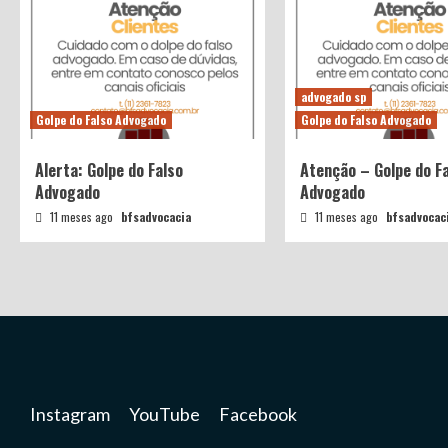
advogado sp
Golpe do Falso Advogado
Golpe do Falso Advogado
Alerta: Golpe do Falso
Atenção – Golpe do F
Advogado
Advogado
11 meses ago
bfsadvocacia
11 meses ago
bfsadvocac
Instagram
YouTube
Facebook