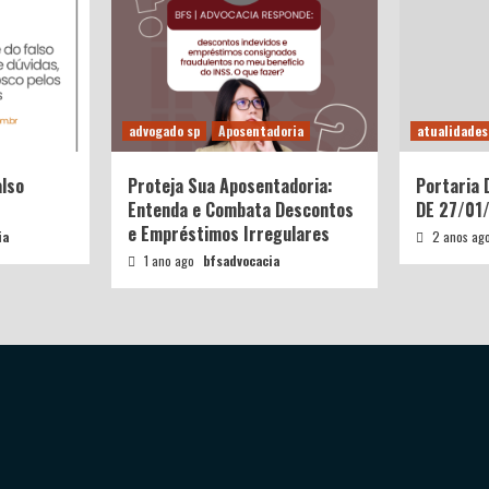
advogado sp
Aposentadoria
atualidades
also
Proteja Sua Aposentadoria:
Portaria
Entenda e Combata Descontos
DE 27/01
e Empréstimos Irregulares
ia
2 anos ag
1 ano ago
bfsadvocacia