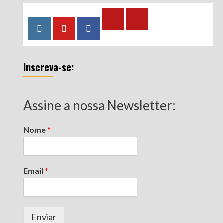
Calculadora
Calculadora
Instagram
YouTube
Facebook
–
–
Qualidade
Tempo
Inscreva-se:
de
de
Segurado
Contribuição
(INSS)
(INSS)
Assine a nossa Newsletter:
Nome
*
Email
*
Enviar