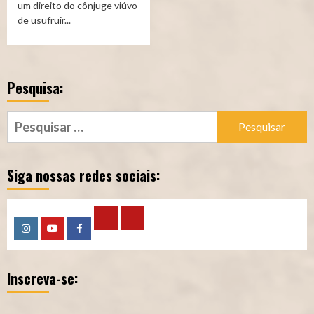
um direito do cônjuge viúvo
de usufruir...
Pesquisa:
Pesquisar
por:
Siga nossas redes sociais:
Calculadora
Calculadora
Instagram
YouTube
Facebook
–
–
Inscreva-se:
Qualidade
Tempo
de
de