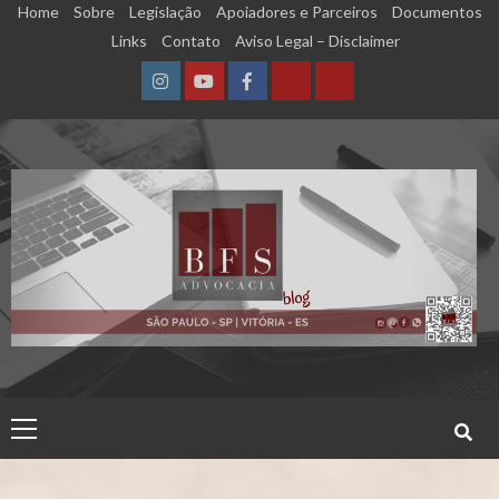
Skip
Home
Sobre
Legislação
Apoiadores e Parceiros
Documentos
to
Links
Contato
Aviso Legal – Disclaimer
content
Instagram
YouTube
Facebook
Calculadora
Calculadora
–
–
Qualidade
Tempo
de
de
Segurado
Contribuição
(INSS)
(INSS)
Primary
Menu