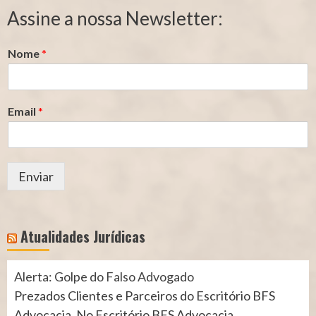
Segurado
Contribuição
Assine a nossa Newsletter:
(INSS)
(INSS)
Nome
*
Email
*
Enviar
Atualidades Jurídicas
Alerta: Golpe do Falso Advogado
Prezados Clientes e Parceiros do Escritório BFS
Advocacia, No Escritório BFS Advocacia,