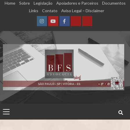
Skip
Home
Sobre
Legislação
Apoiadores e Parceiros
Documentos
to
Links
Contato
Aviso Legal – Disclaimer
content
Instagram
YouTube
Facebook
Calculadora
Calculadora
–
–
Qualidade
Tempo
de
de
Segurado
Contribuição
(INSS)
(INSS)
Primary
Menu