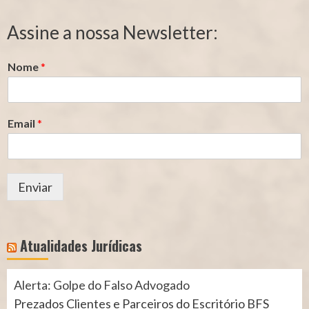
de
de
Segurado
Contribuição
Assine a nossa Newsletter:
(INSS)
(INSS)
Nome
*
Email
*
Enviar
Atualidades Jurídicas
Alerta: Golpe do Falso Advogado
Prezados Clientes e Parceiros do Escritório BFS