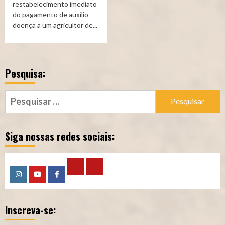
restabelecimento imediato
do pagamento de auxílio-
doença a um agricultor de...
Pesquisa:
Pesquisar
por:
Siga nossas redes sociais:
Calculadora
Calculadora
Instagram
YouTube
Facebook
–
–
Inscreva-se:
Qualidade
Tempo