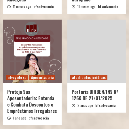
11 meses ago
bfsadvocacia
11 meses ago
bfsadvocacia
advogado sp
Aposentadoria
atualidades jurídicas
Proteja Sua
Portaria DIRBEN/INS Nº
Aposentadoria: Entenda
1260 DE 27/01/2025
e Combata Descontos e
2 anos ago
bfsadvocacia
Empréstimos Irregulares
1 ano ago
bfsadvocacia