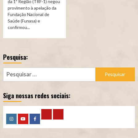
da 1ª Região (TRF-1) negou
provimento à apelação da
Fundação Nacional de
Saúde (Funasa) e
confirmou...
Pesquisa:
Pesquisar
por:
Siga nossas redes sociais:
Calculadora
Calculadora
Instagram
YouTube
Facebook
–
–