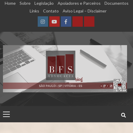
Skip
Home
Sobre
Legislação
Apoiadores e Parceiros
Documentos
to
Links
Contato
Aviso Legal – Disclaimer
content
Instagram
YouTube
Facebook
Calculadora
Calculadora
–
–
Qualidade
Tempo
de
de
Segurado
Contribuição
(INSS)
(INSS)
Primary
Menu