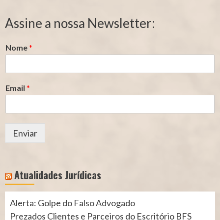
de
de
Segurado
Contribuição
Assine a nossa Newsletter:
(INSS)
(INSS)
Nome
*
Email
*
Enviar
Atualidades Jurídicas
Alerta: Golpe do Falso Advogado
Prezados Clientes e Parceiros do Escritório BFS