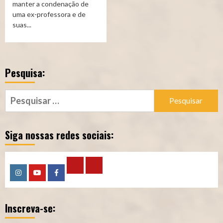
manter a condenação de
uma ex-professora e de
suas...
Pesquisa:
Pesquisar
por:
Siga nossas redes sociais:
Calculadora
Calculadora
Instagram
YouTube
Facebook
–
–
Inscreva-se:
Qualidade
Tempo