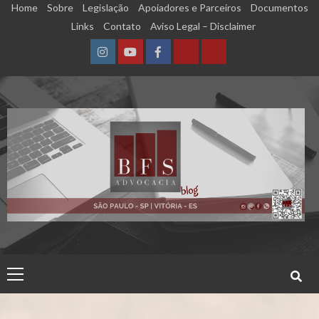
Skip
Home
Sobre
Legislação
Apoiadores e Parceiros
Documentos
to
Links
Contato
Aviso Legal – Disclaimer
content
Instagram
YouTube
Facebook
Calculadora
Calculadora
–
–
Qualidade
Tempo
de
de
Segurado
Contribuição
(INSS)
(INSS)
Primary
Menu