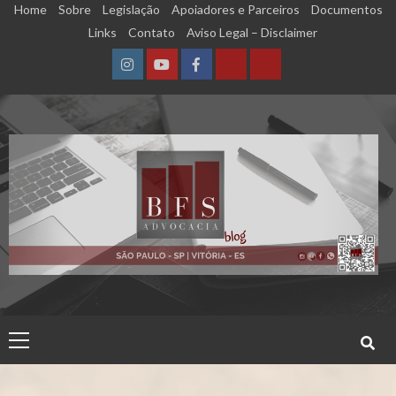
Skip
Home
Sobre
Legislação
Apoiadores e Parceiros
Documentos
to
Links
Contato
Aviso Legal – Disclaimer
content
Instagram
YouTube
Facebook
Calculadora
Calculadora
–
–
Qualidade
Tempo
de
de
Segurado
Contribuição
(INSS)
(INSS)
Primary
Menu