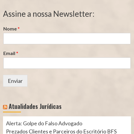
Segurado
Contribuição
Assine a nossa Newsletter:
(INSS)
(INSS)
Nome
*
Email
*
Enviar
Atualidades Jurídicas
Alerta: Golpe do Falso Advogado
Prezados Clientes e Parceiros do Escritório BFS