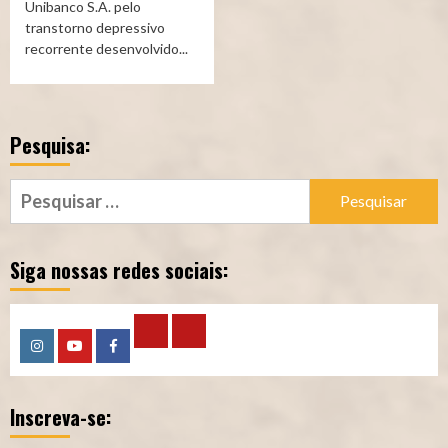
Unibanco S.A. pelo
transtorno depressivo
recorrente desenvolvido...
Pesquisa:
Pesquisar
por:
Siga nossas redes sociais:
Calculadora
Calculadora
Instagram
YouTube
Facebook
–
–
Inscreva-se:
Qualidade
Tempo
de
de