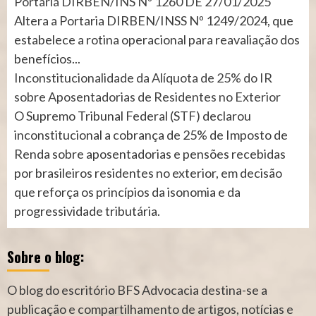
Portaria DIRBEN/INS Nº 1260 DE 27/01/2025
Altera a Portaria DIRBEN/INSS Nº 1249/2024, que
estabelece a rotina operacional para reavaliação dos
benefícios...
Inconstitucionalidade da Alíquota de 25% do IR
sobre Aposentadorias de Residentes no Exterior
O Supremo Tribunal Federal (STF) declarou
inconstitucional a cobrança de 25% de Imposto de
Renda sobre aposentadorias e pensões recebidas
por brasileiros residentes no exterior, em decisão
que reforça os princípios da isonomia e da
progressividade tributária.
Sobre o blog:
O blog do escritório BFS Advocacia destina-se a
publicação e compartilhamento de artigos, notícias e