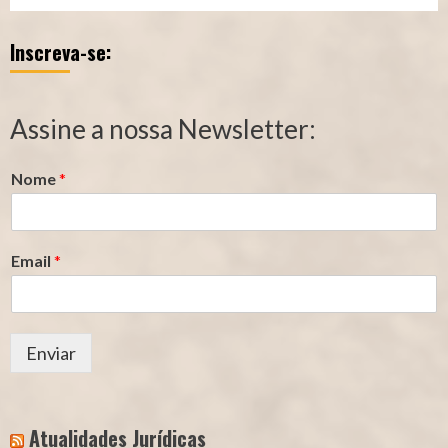
–
–
Inscreva-se:
Qualidade
Tempo
de
de
Segurado
Contribuição
Assine a nossa Newsletter:
(INSS)
(INSS)
Nome
*
Email
*
Enviar
Atualidades Jurídicas