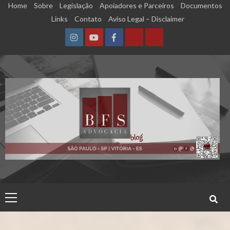
Skip
Home
Sobre
Legislação
Apoiadores e Parceiros
Documentos
to
Links
Contato
Aviso Legal – Disclaimer
content
Instagram
YouTube
Facebook
Calculadora
Calculadora
–
–
Qualidade
Tempo
de
de
Segurado
Contribuição
(INSS)
(INSS)
Primary
Menu