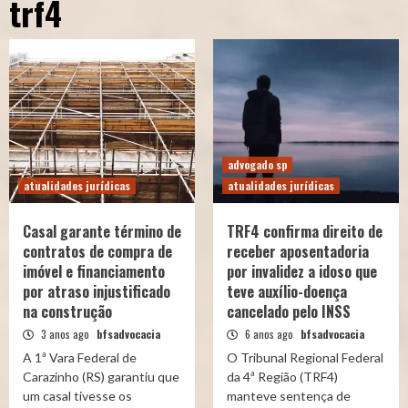
trf4
advogado sp
atualidades jurídicas
atualidades jurídicas
Casal garante término de
TRF4 confirma direito de
contratos de compra de
receber aposentadoria
imóvel e financiamento
por invalidez a idoso que
por atraso injustificado
teve auxílio-doença
na construção
cancelado pelo INSS
3 anos ago
bfsadvocacia
6 anos ago
bfsadvocacia
A 1ª Vara Federal de
O Tribunal Regional Federal
Carazinho (RS) garantiu que
da 4ª Região (TRF4)
um casal tivesse os
manteve sentença de