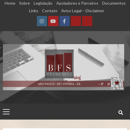
Skip
Home
Sobre
Legislação
Apoiadores e Parceiros
Documentos
to
Links
Contato
Aviso Legal – Disclaimer
content
Instagram
YouTube
Facebook
Calculadora
Calculadora
–
–
Qualidade
Tempo
de
de
Segurado
Contribuição
(INSS)
(INSS)
Primary
Menu