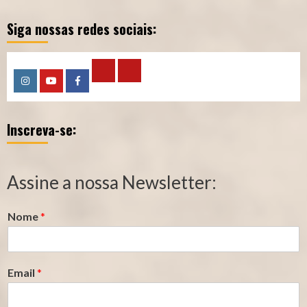
Siga nossas redes sociais:
Calculadora
Calculadora
Instagram
YouTube
Facebook
–
–
Inscreva-se:
Qualidade
Tempo
de
de
Segurado
Contribuição
Assine a nossa Newsletter:
(INSS)
(INSS)
Nome
*
Email
*