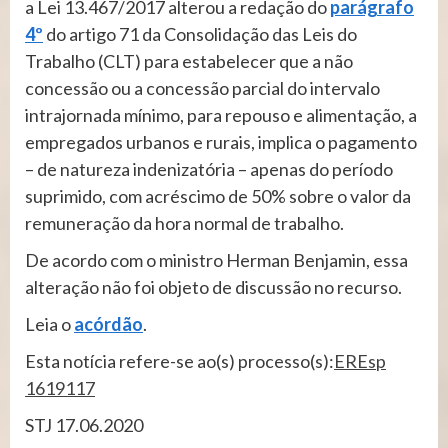
a Lei 13.467/2017 alterou a redação do
parágrafo
4º
do artigo 71 da Consolidação das Leis do
Trabalho (CLT) para estabelecer que a não
concessão ou a concessão parcial do intervalo
intrajornada mínimo, para repouso e alimentação, a
empregados urbanos e rurais, implica o pagamento
– de natureza indenizatória – apenas do período
suprimido, com acréscimo de 50% sobre o valor da
remuneração da hora normal de trabalho.
De acordo com o ministro Herman Benjamin, essa
alteração não foi objeto de discussão no recurso.
Leia o
acórdão
.
Esta notícia refere-se ao(s) processo(s):
EREsp
1619117
STJ 17.06.2020