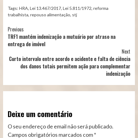
Tags:
HRA
,
Lei 13.467/2017
,
Lei 5.811/1972
,
reforma
trabalhista
,
repouso alimentação
,
stj
Continue
Previous
TRF1 mantém indenização a mutuário por atraso na
Reading
entrega de imóvel
Next
Curto intervalo entre acordo e acidente e falta de ciência
dos danos totais permitem ação para complementar
indenização
Deixe um comentário
O seu endereço de email não será publicado.
Campos obrigatórios marcados com
*