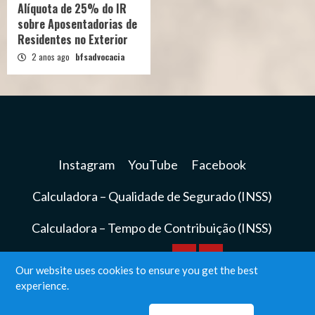
Alíquota de 25% do IR
sobre Aposentadorias de
Residentes no Exterior
2 anos ago
bfsadvocacia
Instagram
YouTube
Facebook
Calculadora – Qualidade de Segurado (INSS)
Calculadora – Tempo de Contribuição (INSS)
Calculadora
Calculadora
Our website uses cookies to ensure you get the best
Instagram
YouTube
Facebook
experience.
–
–
BFS Advocacia© Todos os direitos reservados.
|
Qualidade
Tempo