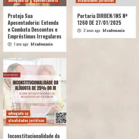
advogado sp
Aposentadoria
atualidades jurídicas
Proteja Sua
Portaria DIRBEN/INS Nº
Aposentadoria: Entenda
1260 DE 27/01/2025
e Combata Descontos e
2 anos ago
bfsadvocacia
Empréstimos Irregulares
1 ano ago
bfsadvocacia
advogado sp
atualidades jurídicas
Inconstitucionalidade da