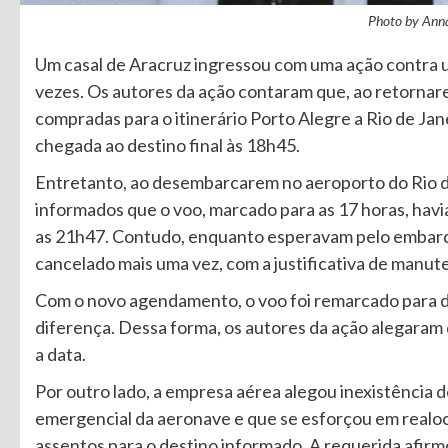
Photo by Ann
Um casal de Aracruz ingressou com uma ação contra 
vezes. Os autores da ação contaram que, ao retorn
compradas para o itinerário Porto Alegre a Rio de Jan
chegada ao destino final às 18h45.
Entretanto, ao desembarcarem no aeroporto do Rio de
informados que o voo, marcado para as 17 horas, havia
as 21h47. Contudo, enquanto esperavam pelo embarqu
cancelado mais uma vez, com a justificativa de manu
Com o novo agendamento, o voo foi remarcado para dia
diferença. Dessa forma, os autores da ação alegar
a data.
Por outro lado, a empresa aérea alegou inexistência d
emergencial da aeronave e que se esforçou em realoc
assentos para o destino informado. A requerida afirm