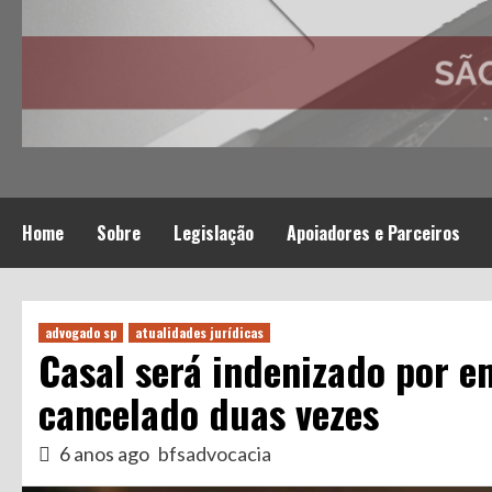
Home
Sobre
Legislação
Apoiadores e Parceiros
advogado sp
atualidades jurídicas
Casal será indenizado por e
cancelado duas vezes
6 anos ago
bfsadvocacia