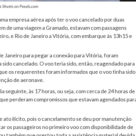
a Shvets on
Pexels.com
uma empresa aérea após ter o voo cancelado por duas
arem de uma viagem a Gramado, estavam com passagens
eiro, e Rio de Janeiro a Vitória, com embarque às 13h15 e
 Janeiro para pegar a conexão para Vitória, foram
 sido cancelado. O voo teria sido, então, reagendado para
e os requerentes foram informados que o voo tinha sido
tenção de aeronave.
 seguinte, às 17 horas, ou seja, com cerca de 24 horas de
am que perderam compromissos que estavam agendados par
e ato ilícito, pois o cancelamento se deu por manutenção
ar os passageiros no primeiro voo com disponibilidade de
ou também que prestou toda a assistência material devida