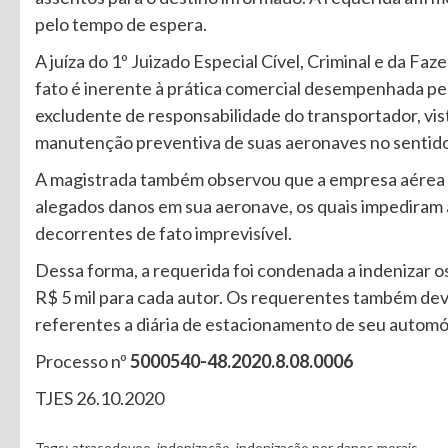
pelo tempo de espera.
A juíza do 1º Juizado Especial Cível, Criminal e da Fa
fato é inerente à prática comercial desempenhada pe
excludente de responsabilidade do transportador, vist
manutenção preventiva de suas aeronaves no sentido 
A magistrada também observou que a empresa aérea
alegados danos em sua aeronave, os quais impediram 
decorrentes de fato imprevisível.
Dessa forma, a requerida foi condenada a indenizar o
R$ 5 mil para cada autor. Os requerentes também de
referentes a diária de estacionamento de seu automó
Processo nº
5000540-48.2020.8.08.0006
TJES 26.10.2020
Tags:
atrasodevoo
,
indenização
,
indenização por danos morais