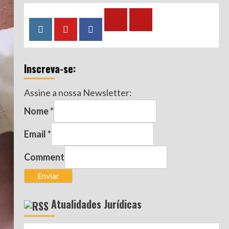
Calculadora
Calculadora
Instagram
YouTube
Facebook
–
–
Qualidade
Tempo
Inscreva-se:
de
de
Segurado
Contribuição
Assine a nossa Newsletter:
(INSS)
(INSS)
Nome
*
Email
*
Comment
Enviar
Atualidades Jurídicas