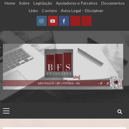
Skip
Home
Sobre
Legislação
Apoiadores e Parceiros
Documentos
to
Links
Contato
Aviso Legal – Disclaimer
content
Instagram
YouTube
Facebook
Calculadora
Calculadora
–
–
Qualidade
Tempo
de
de
Segurado
Contribuição
(INSS)
(INSS)
Primary
Menu