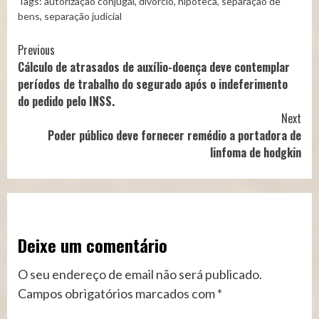
Tags:
autorização conjugal
,
divórcio
,
hipoteca
,
separação de
bens
,
separação judicial
Continue
Previous
Cálculo de atrasados de auxílio-doença deve contemplar
Reading
períodos de trabalho do segurado após o indeferimento
do pedido pelo INSS.
Next
Poder público deve fornecer remédio a portadora de
linfoma de hodgkin
Deixe um comentário
O seu endereço de email não será publicado.
Campos obrigatórios marcados com
*