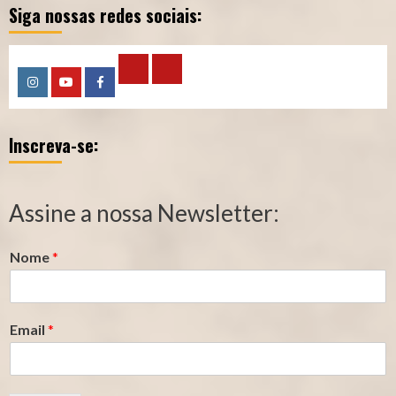
Siga nossas redes sociais:
Calculadora
Calculadora
Instagram
YouTube
Facebook
–
–
Inscreva-se:
Qualidade
Tempo
de
de
Segurado
Contribuição
Assine a nossa Newsletter:
(INSS)
(INSS)
Nome
*
Email
*