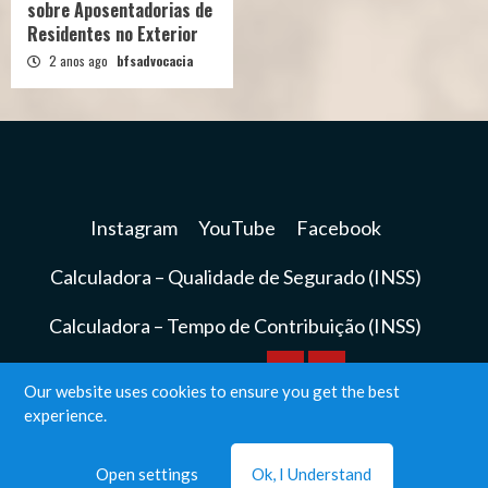
sobre Aposentadorias de
Residentes no Exterior
2 anos ago
bfsadvocacia
Instagram
YouTube
Facebook
Calculadora – Qualidade de Segurado (INSS)
Calculadora – Tempo de Contribuição (INSS)
Calculadora
Calculadora
Our website uses cookies to ensure you get the best
Instagram
YouTube
Facebook
experience.
–
–
BFS Advocacia© Todos os direitos reservados.
|
Qualidade
Tempo
Open settings
Ok, I Understand
CoverNews
by AF themes.