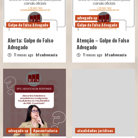
advogado sp
Golpe do Falso Advogado
Golpe do Falso Advogado
Alerta: Golpe do Falso
Atenção – Golpe do Falso
Advogado
Advogado
11 meses ago
bfsadvocacia
11 meses ago
bfsadvocacia
advogado sp
Aposentadoria
atualidades jurídicas