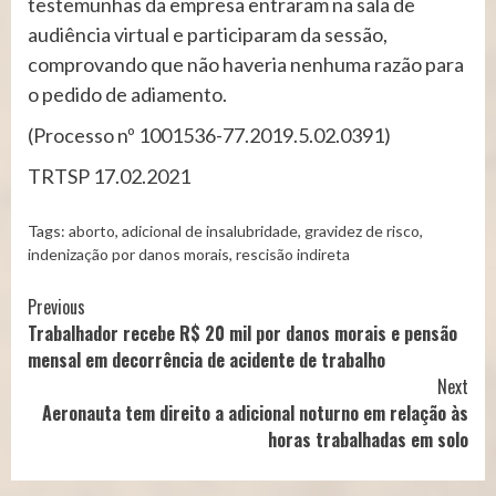
testemunhas da empresa entraram na sala de
audiência virtual e participaram da sessão,
comprovando que não haveria nenhuma razão para
o pedido de adiamento.
(Processo nº 1001536-77.2019.5.02.0391)
TRTSP 17.02.2021
Tags:
aborto
,
adicional de insalubridade
,
gravidez de risco
,
indenização por danos morais
,
rescisão indireta
Continue
Previous
Trabalhador recebe R$ 20 mil por danos morais e pensão
Reading
mensal em decorrência de acidente de trabalho
Next
Aeronauta tem direito a adicional noturno em relação às
horas trabalhadas em solo