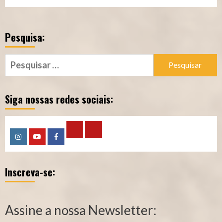
Pesquisa:
Pesquisar
por:
Siga nossas redes sociais:
Calculadora
Calculadora
Instagram
YouTube
Facebook
–
–
Inscreva-se:
Qualidade
Tempo
de
de
Segurado
Contribuição
Assine a nossa Newsletter:
(INSS)
(INSS)