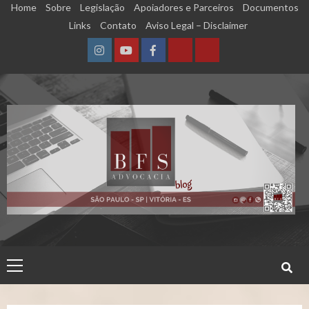
Skip
Home
Sobre
Legislação
Apoiadores e Parceiros
Documentos
to
Links
Contato
Aviso Legal – Disclaimer
content
Instagram
YouTube
Facebook
Calculadora
Calculadora
–
–
Qualidade
Tempo
de
de
Segurado
Contribuição
(INSS)
(INSS)
Primary
Menu