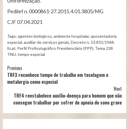
Uniformização.
Pedilef n. 0000861-27.2015.4.01.3805/MG
CJF 07.04.2021
Tags:
agentes biológicos
,
ambiente hospitalar
,
aposentadoria
especial
,
auxiliar de serviços gerais
,
Decreto n. 53.831/1964
,
ltcat
,
Perfil Profissiográfico Previdenciário (PPP)
,
Tema 238
TNU
,
tempo especial
Continue
Previous
TRF3 reconhece tempo de trabalho em tecelagem e
Reading
metalurgia como especial
Next
TRF4 reestabelece auxílio-doença para homem que não
consegue trabalhar por sofrer de apneia do sono grave