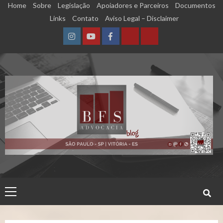
Skip
Home
Sobre
Legislação
Apoiadores e Parceiros
Documentos
to
Links
Contato
Aviso Legal – Disclaimer
content
Instagram
YouTube
Facebook
Calculadora
Calculadora
–
–
Qualidade
Tempo
de
de
Segurado
Contribuição
(INSS)
(INSS)
Primary
Menu