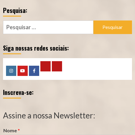
Pesquisa:
Pesquisar
por:
Siga nossas redes sociais:
Calculadora
Calculadora
Instagram
YouTube
Facebook
–
–
Inscreva-se:
Qualidade
Tempo
de
de
Segurado
Contribuição
Assine a nossa Newsletter:
(INSS)
(INSS)
Nome
*