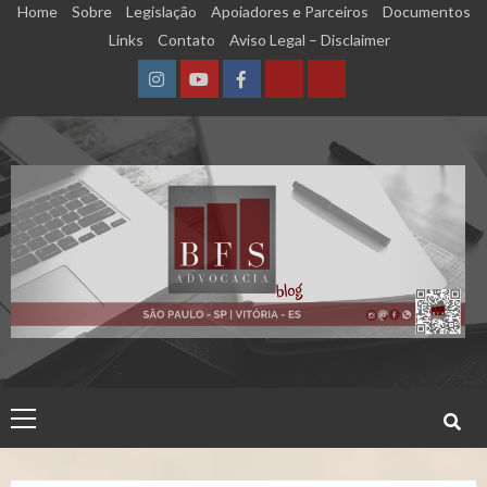
Skip
Home
Sobre
Legislação
Apoiadores e Parceiros
Documentos
to
Links
Contato
Aviso Legal – Disclaimer
content
Instagram
YouTube
Facebook
Calculadora
Calculadora
–
–
Qualidade
Tempo
de
de
Segurado
Contribuição
(INSS)
(INSS)
Primary
Menu