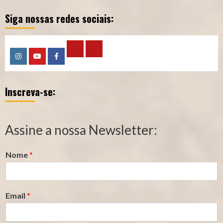
Siga nossas redes sociais:
Calculadora
Calculadora
Instagram
YouTube
Facebook
–
–
Inscreva-se:
Qualidade
Tempo
de
de
Segurado
Contribuição
Assine a nossa Newsletter:
(INSS)
(INSS)
Nome
*
Email
*