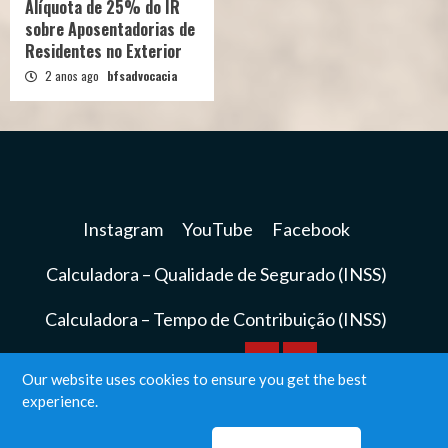
Alíquota de 25% do IR
sobre Aposentadorias de
Residentes no Exterior
2 anos ago
bfsadvocacia
Instagram
YouTube
Facebook
Calculadora – Qualidade de Segurado (INSS)
Calculadora – Tempo de Contribuição (INSS)
Calculadora
Calculadora
Our website uses cookies to ensure you get the best
Instagram
YouTube
Facebook
experience.
–
–
BFS Advocacia© Todos os direitos reservados.
|
Qualidade
Tempo