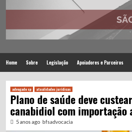
Home
Sobre
Legislação
Apoiadores e Parceiros
advogado sp
atualidades jurídicas
Plano de saúde deve custea
canabidiol com importação 
5 anos ago
bfsadvocacia