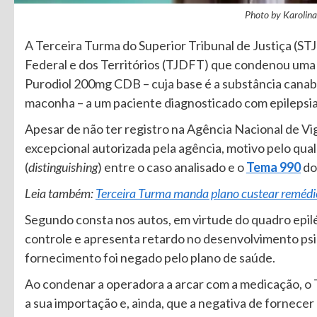
Photo by Karolin
A Terceira Turma do Superior Tribunal de Justiça (STJ
Federal e dos Territórios (TJDFT) que condenou uma
Purodiol 200mg CDB – cuja base é a substância canabi
maconha – a um paciente diagnosticado com epilepsia
Apesar de não ter registro na Agência Nacional de Vig
excepcional autorizada pela agência, motivo pelo qual
(
distinguishing
) entre o caso analisado e o
Tema 990
do
Leia também:
Terceira Turma manda plano custear remédi
Segundo consta nos autos, em virtude do quadro epilét
controle e apresenta retardo no desenvolvimento psi
fornecimento foi negado pelo plano de saúde.
Ao condenar a operadora a arcar com a medicação, o 
a sua importação e, ainda, que a negativa de fornecer