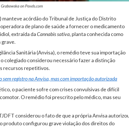
a Grabowska on
Pexels.com
) manteve acórdão do Tribunal de Justiça do Distrito
 operadora de plano de saúde a fornecer o medicamento
diol, extraída da
Cannabis sativa
, planta conhecida como
 grave.
ilância Sanitária (Anvisa), o remédio teve sua importação
 o colegiado considerou necessário fazer a distinção
s recursos repetitivos.
o sem registro na Anvisa, mas com importação autorizada
ico, o paciente sofre com crises convulsivas de difícil
comotor. O remédio foi prescrito pelo médico, mas seu
TJDFT considerou o fato de que a própria Anvisa autorizo
 o produto configurou grave violação dos direitos do