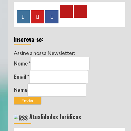
Calculadora
Calculadora
Instagram
YouTube
Facebook
–
–
Qualidade
Tempo
Inscreva-se:
de
de
Segurado
Contribuição
Assine a nossa Newsletter:
(INSS)
(INSS)
Nome
*
Email
*
Name
Enviar
Atualidades Jurídicas