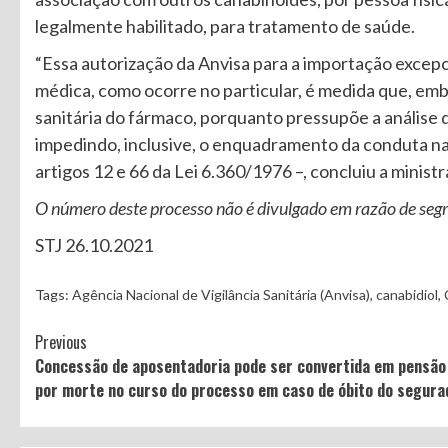
legalmente habilitado, para tratamento de saúde.
“Essa autorização da Anvisa para a importação excep
médica, como ocorre no particular, é medida que, emb
sanitária do fármaco, porquanto pressupõe a análise 
impedindo, inclusive, o enquadramento da conduta nas 
artigos 12 e 66 da Lei 6.360/1976 –, concluiu a minis
O número deste processo não é divulgado em razão de segr
STJ 26.10.2021
Tags:
Agência Nacional de Vigilância Sanitária (Anvisa)
,
canabidiol
,
Continue
Previous
Concessão de aposentadoria pode ser convertida em pensão
Reading
por morte no curso do processo em caso de óbito do segura