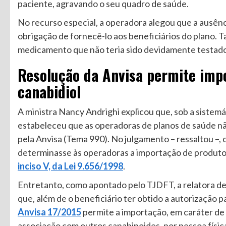
paciente, agravando o seu quadro de saúde.
No recurso especial, a operadora alegou que a ausênci
obrigação de fornecê-lo aos beneficiários do plano. 
medicamento que não teria sido devidamente testado
Resolução da Anvisa permite imp
canabidiol
A ministra Nancy Andrighi explicou que, sob a sistemá
estabeleceu que as operadoras de planos de saúde n
pela Anvisa (Tema 990). No julgamento – ressaltou –, 
determinasse às operadoras a importação de produtos
inciso V, da Lei 9.656/1998
.
Entretanto, como apontado pelo TJDFT, a relatora de
que, além de o beneficiário ter obtido a autorização
Anvisa 17/2015
permite a importação, em caráter de 
associação com outros canabinoides, por pessoa física