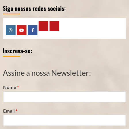
Siga nossas redes sociais:
Calculadora
Calculadora
Instagram
YouTube
Facebook
–
–
Inscreva-se:
Qualidade
Tempo
de
de
Segurado
Contribuição
Assine a nossa Newsletter:
(INSS)
(INSS)
Nome
*
Email
*