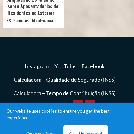
sobre Aposentadorias de
Residentes no Exterior
2 anos ago
bfsadvocacia
Instagram
YouTube
Facebook
Calculadora – Qualidade de Segurado (INSS)
Calculadora – Tempo de Contribuição (INSS)
Calculadora
Calculadora
Our website uses cookies to ensure you get the best
Instagram
YouTube
Facebook
experience.
–
–
BFS Advocacia© Todos os direitos reservados.
|
Qualidade
Tempo
Open settings
Ok, I Understand