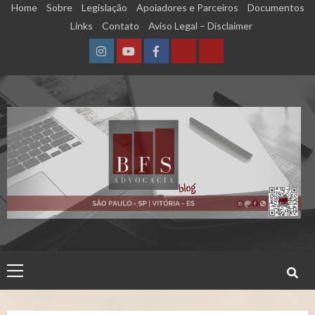
Skip
Home
Sobre
Legislação
Apoiadores e Parceiros
Documentos
to
Links
Contato
Aviso Legal – Disclaimer
content
Instagram
YouTube
Facebook
Calculadora
Calculadora
–
–
Qualidade
Tempo
de
de
Segurado
Contribuição
(INSS)
(INSS)
Primary
Menu