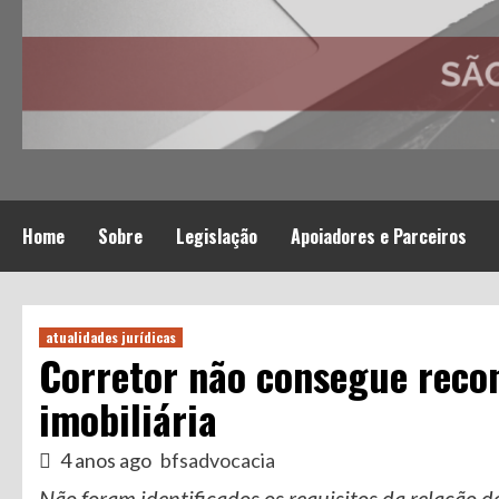
Home
Sobre
Legislação
Apoiadores e Parceiros
atualidades jurídicas
Corretor não consegue reco
imobiliária
4 anos ago
bfsadvocacia
Não foram identificados os requisitos da relação 