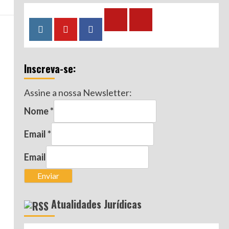
Calculadora
Calculadora
Instagram
YouTube
Facebook
–
–
Qualidade
Tempo
Inscreva-se:
de
de
Segurado
Contribuição
Assine a nossa Newsletter:
(INSS)
(INSS)
Nome
*
Email
*
Email
Enviar
Atualidades Jurídicas