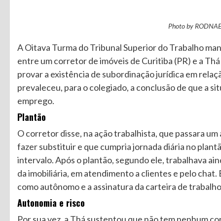
Photo by RODNAE 
A Oitava Turma do Tribunal Superior do Trabalho ma
entre um corretor de imóveis de Curitiba (PR) e a Thá
provar a existência de subordinação jurídica em relaç
prevaleceu, para o colegiado, a conclusão de que a sit
emprego.
Plantão
O corretor disse, na ação trabalhista, que passara u
fazer substituir e que cumpria jornada diária no pla
intervalo. Após o plantão, segundo ele, trabalhava ain
da imobiliária, em atendimento a clientes e pelo chat.
como autônomo e a assinatura da carteira de trabalho
Autonomia e risco
Por sua vez, a Thá sustentou que não tem nenhum cor