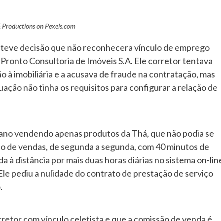
Productions on
Pexels.com
nteve decisão que não reconhecera vínculo de emprego
 Pronto Consultoria de Imóveis S.A. Ele corretor tentava
ão à imobiliária e a acusava de fraude na contratação, mas
uação não tinha os requisitos para configurar a relação de
m ano vendendo apenas produtos da Thá, que não podia se
ntão de vendas, de segunda a segunda, com 40 minutos de
da à distância por mais duas horas diárias no sistema on-lin
 Ele pediu a nulidade do contrato de prestação de serviço
.
retor com vínculo celetista e que a comissão de venda é