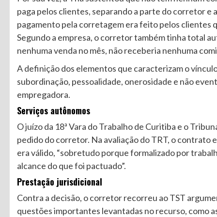
paga pelos clientes, separando a parte do corretor e 
pagamento pela corretagem era feito pelos clientes q
Segundo a empresa, o corretor também tinha total au
nenhuma venda no mês, não receberia nenhuma comi
A definição dos elementos que caracterizam o vínculo d
subordinação, pessoalidade, onerosidade e não eventu
empregadora.
Serviços autônomos
O juízo da 18ª Vara do Trabalho de Curitiba e o Tribu
pedido do corretor. Na avaliação do TRT, o contrato
era válido, “sobretudo porque formalizado por traba
alcance do que foi pactuado”.
Prestação jurisdicional
Contra a decisão, o corretor recorreu ao TST argume
questões importantes levantadas no recurso, como as 