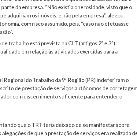
a parte da empresa. “Não existia onerosidade, visto que o
ue adquiriam os imóveis, e não pela empresa”, alegou.
tonomia, com risco assumido, pois, “caso não efetuasse
ssão”.
e trabalho está prevista na CLT (artigos 2º e 3º):
alidade em relação às atividades exercidas para a
nal Regional do Trabalho da 9ª Região (PR) indeferiram o
 escrito de prestação de serviços autônomos de corretage
lhador com discernimento suficiente para entender o
ntando que o TRT teria deixado de se manifestar sobre
alegações de que a prestação de serviços era realizada d