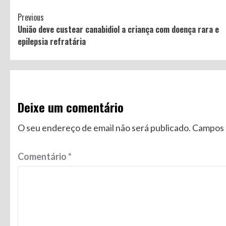
Continue
Previous
União deve custear canabidiol a criança com doença rara e
Reading
epilepsia refratária
Deixe um comentário
O seu endereço de email não será publicado.
Campos 
Comentário
*