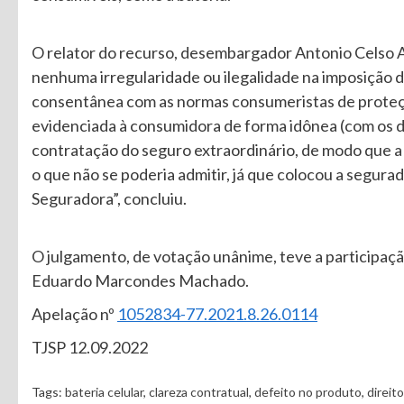
O relator do recurso, desembargador Antonio Celso 
nenhuma irregularidade ou ilegalidade na imposição
consentânea com as normas consumeristas de proteção”
evidenciada à consumidora de forma idônea (com os d
contratação do seguro extraordinário, de modo que a 
o que não se poderia admitir, já que colocou a segu
Seguradora”, concluiu.
O julgamento, de votação unânime, teve a particip
Eduardo Marcondes Machado.
Apelação nº
1052834-77.2021.8.26.0114
TJSP 12.09.2022
Tags:
bateria celular
,
clareza contratual
,
defeito no produto
,
direit