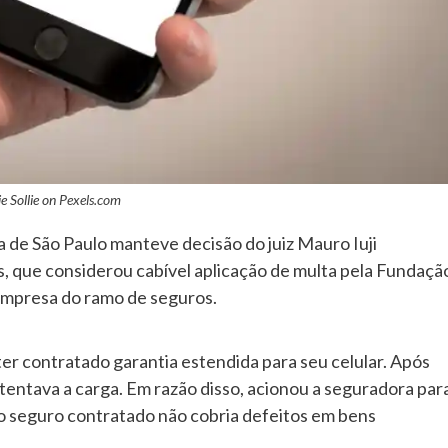
e Sollie on
Pexels.com
a de São Paulo manteve decisão do juiz Mauro Iuji
, que considerou cabível aplicação de multa pela Fundaçã
empresa do ramo de seguros.
r contratado garantia estendida para seu celular. Após
tentava a carga. Em razão disso, acionou a seguradora par
ue o seguro contratado não cobria defeitos em bens