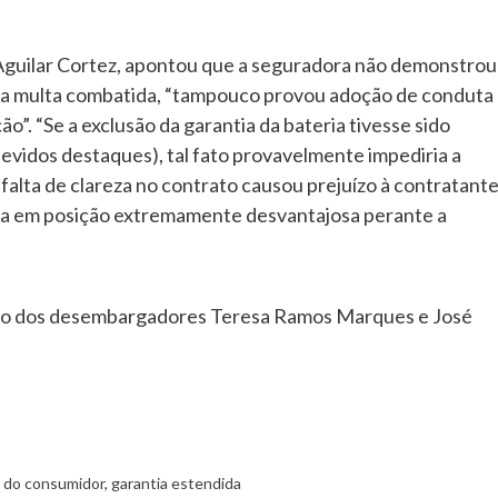
Aguilar Cortez, apontou que a seguradora não demonstrou
 da multa combatida, “tampouco provou adoção de conduta
. “Se a exclusão da garantia da bateria tivesse sido
evidos destaques), tal fato provavelmente impediria a
falta de clareza no contrato causou prejuízo à contratante
rada em posição extremamente desvantajosa perante a
ação dos desembargadores Teresa Ramos Marques e José
o do consumidor
,
garantia estendida