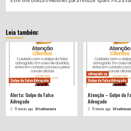
Este site utiliza o Akismet para reduzir spam.
Fica a s
Leia também:
advogado sp
Golpe do Falso Advogado
Golpe do Falso Advogado
Alerta: Golpe do Falso
Atenção – Golpe do F
Advogado
Advogado
11 meses ago
bfsadvocacia
11 meses ago
bfsadvocac