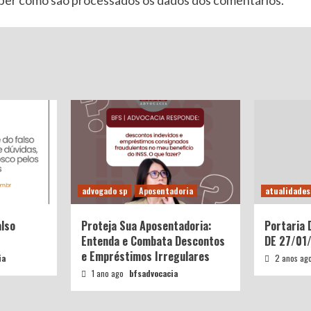
aber como são processados os dados dos comentários
.
advogado sp
Aposentadoria
atualidades
also
Proteja Sua Aposentadoria:
Portaria
Entenda e Combata Descontos
DE 27/01
e Empréstimos Irregulares
ia
2 anos ag
1 ano ago
bfsadvocacia