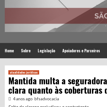
Home
Sobre
Legislação
Apoiadores e Parceiros
atualidades jurídicas
Mantida multa a seguradora
clara quanto às coberturas 
4 anos ago
bfsadvocacia
Falta de clareza prejudicou a contratante