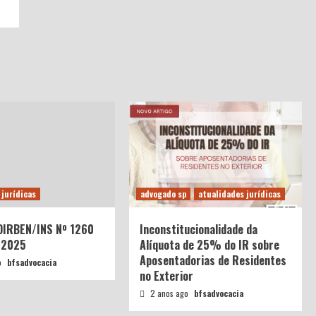
 jurídicas
advogado sp
atualidades jurídicas
 DIRBEN/INS Nº 1260
Inconstitucionalidade da
/2025
Alíquota de 25% do IR sobre
Aposentadorias de Residentes
o
bfsadvocacia
no Exterior
2 anos ago
bfsadvocacia