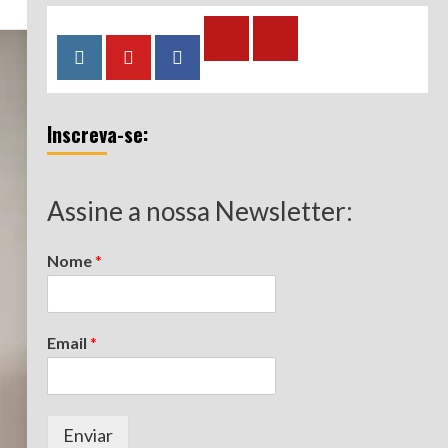
Calculadora
Calculadora
Instagram
YouTube
Facebook
–
–
Qualidade
Tempo
Inscreva-se:
de
de
Segurado
Contribuição
(INSS)
(INSS)
Assine a nossa Newsletter:
Nome
*
Email
*
Enviar