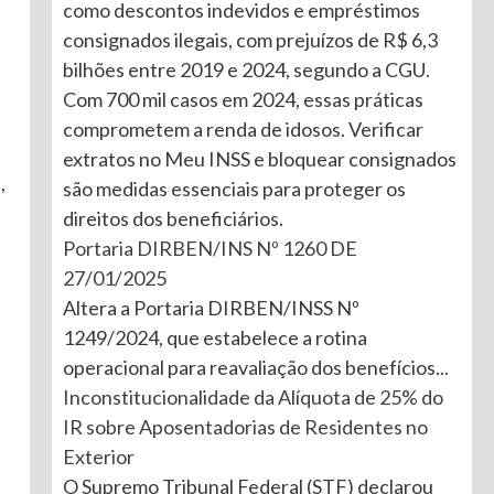
como descontos indevidos e empréstimos
consignados ilegais, com prejuízos de R$ 6,3
bilhões entre 2019 e 2024, segundo a CGU.
Com 700 mil casos em 2024, essas práticas
comprometem a renda de idosos. Verificar
extratos no Meu INSS e bloquear consignados
,
são medidas essenciais para proteger os
direitos dos beneficiários.
Portaria DIRBEN/INS Nº 1260 DE
27/01/2025
Altera a Portaria DIRBEN/INSS Nº
1249/2024, que estabelece a rotina
operacional para reavaliação dos benefícios...
Inconstitucionalidade da Alíquota de 25% do
IR sobre Aposentadorias de Residentes no
Exterior
O Supremo Tribunal Federal (STF) declarou