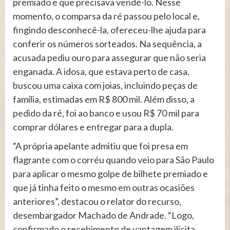
premiado e que precisava vendê-lo. Nesse
momento, o comparsa da ré passou pelo local e,
fingindo desconhecê-la, ofereceu-lhe ajuda para
conferir os números sorteados. Na sequência, a
acusada pediu ouro para assegurar que não seria
enganada. A idosa, que estava perto de casa,
buscou uma caixa com joias, incluindo peças de
família, estimadas em R$ 800 mil. Além disso, a
pedido da ré, foi ao banco e usou R$ 70 mil para
comprar dólares e entregar para a dupla.
“A própria apelante admitiu que foi presa em
flagrante com o corréu quando veio para São Paulo
para aplicar o mesmo golpe de bilhete premiado e
que já tinha feito o mesmo em outras ocasiões
anteriores”, destacou o relator do recurso,
desembargador Machado de Andrade. “Logo,
confirmado o recebimento de vantagem ilícita,