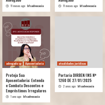
11 meses ago
bfsadvocacia
11 meses ago
bfsadvocacia
advogado sp
Aposentadoria
atualidades jurídicas
Proteja Sua
Portaria DIRBEN/INS Nº
Aposentadoria: Entenda
1260 DE 27/01/2025
e Combata Descontos e
2 anos ago
bfsadvocacia
Empréstimos Irregulares
1 ano ago
bfsadvocacia