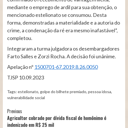
mediante o emprego de ardil para sua obtenção, o
mencionado estelionato se consumou. Desta
forma, demonstradas a materialidade e a autoria do
crime, a condenação da ré era mesmo inafastável”,
completou.
Integraram a turma julgadora os desembargadores
Farto Salles e Zorzi Rocha. A decisão foi unânime.
Apelação nº
1500701-67.2019.8.26.0050
TJSP 10.09.2023
Tags:
estelionato
,
golpe do bilhete premiado
,
pessoa idosa
,
vulnerabilidade social
Continue
Previous
Agricultor cobrado por dívida fiscal de homônimo é
Reading
indenizado em R$ 25 mil