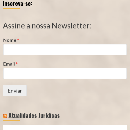
Inscreva-se:
Qualidade
Tempo
de
de
Segurado
Contribuição
Assine a nossa Newsletter:
(INSS)
(INSS)
Nome
*
Email
*
Enviar
Atualidades Jurídicas