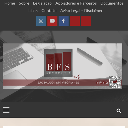
Skip
Home
Sobre
Legislação
Apoiadores e Parceiros
Documentos
to
Links
Contato
Aviso Legal – Disclaimer
content
Instagram
YouTube
Facebook
Calculadora
Calculadora
–
–
Qualidade
Tempo
de
de
Segurado
Contribuição
(INSS)
(INSS)
Primary
Menu