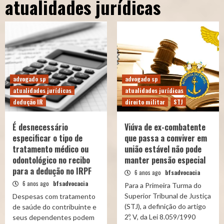
atualidades jurídicas
advogado sp
advogado sp
atualidades jurídicas
atualidades jurídicas
dedução IR
direito militar
STJ
É desnecessário
Viúva de ex-combatente
especificar o tipo de
que passa a conviver em
tratamento médico ou
união estável não pode
odontológico no recibo
manter pensão especial
para a dedução no IRPF
6 anos ago
bfsadvocacia
6 anos ago
bfsadvocacia
Para a Primeira Turma do
Superior Tribunal de Justiça
Despesas com tratamento
(STJ), a definição do artigo
de saúde do contribuinte e
2º, V, da Lei 8.059/1990
seus dependentes podem