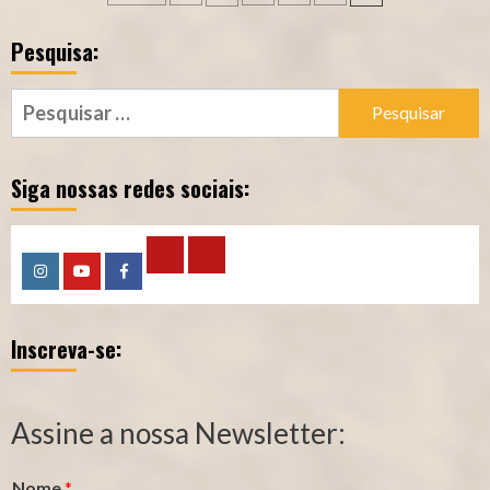
de
Pesquisa:
artigos
Pesquisar
por:
Siga nossas redes sociais:
Calculadora
Calculadora
Instagram
YouTube
Facebook
–
–
Inscreva-se:
Qualidade
Tempo
de
de
Segurado
Contribuição
Assine a nossa Newsletter:
(INSS)
(INSS)
Nome
*