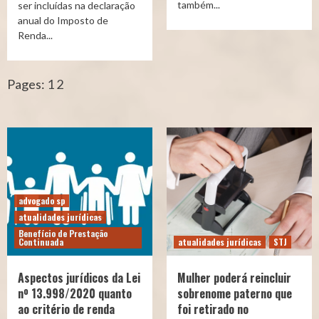
também...
ser incluídas na declaração
anual do Imposto de
Renda...
Pages:
1
2
advogado sp
atualidades jurídicas
Benefício de Prestação
Continuada
atualidades jurídicas
STJ
Aspectos jurídicos da Lei
Mulher poderá reincluir
nº 13.998/2020 quanto
sobrenome paterno que
ao critério de renda
foi retirado no