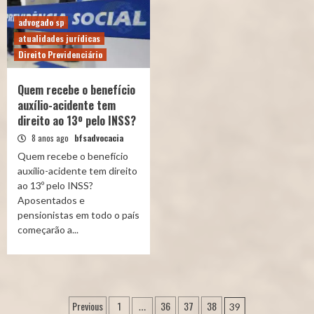
advogado sp
atualidades jurídicas
Direito Previdenciário
Quem recebe o benefício
auxílio-acidente tem
direito ao 13º pelo INSS?
8 anos ago
bfsadvocacia
Quem recebe o benefício
auxílio-acidente tem direito
ao 13º pelo INSS?
Aposentados e
pensionistas em todo o país
começarão a...
Navegação
Previous
1
36
37
38
…
39