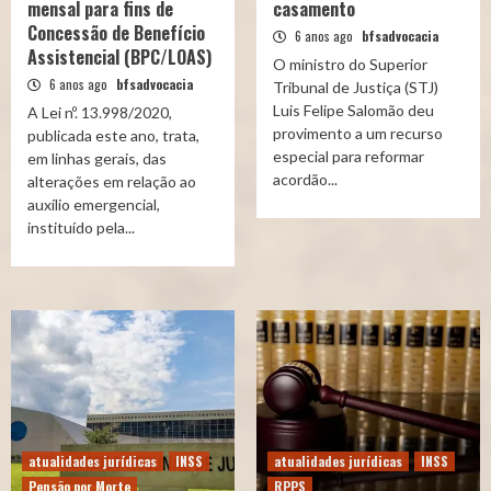
mensal para fins de
casamento
Concessão de Benefício
6 anos ago
bfsadvocacia
Assistencial (BPC/LOAS)
​O ministro do Superior
6 anos ago
bfsadvocacia
Tribunal de Justiça (STJ)
Luis Felipe Salomão deu
A Lei nº. 13.998/2020,
provimento a um recurso
publicada este ano, trata,
especial para reformar
em linhas gerais, das
acordão...
alterações em relação ao
auxílio emergencial,
instituído pela...
atualidades jurídicas
INSS
atualidades jurídicas
INSS
Pensão por Morte
RPPS