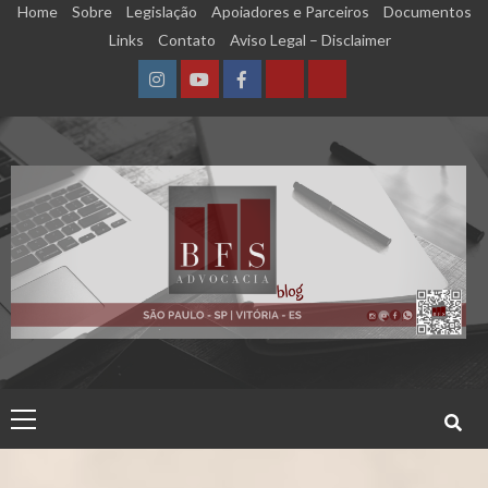
Skip
Home
Sobre
Legislação
Apoiadores e Parceiros
Documentos
to
Links
Contato
Aviso Legal – Disclaimer
content
Instagram
YouTube
Facebook
Calculadora
Calculadora
–
–
Qualidade
Tempo
de
de
Segurado
Contribuição
(INSS)
(INSS)
Primary
Menu