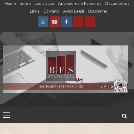
Skip
Home
Sobre
Legislação
Apoiadores e Parceiros
Documentos
to
Links
Contato
Aviso Legal – Disclaimer
content
Instagram
YouTube
Facebook
Calculadora
Calculadora
–
–
Qualidade
Tempo
de
de
Segurado
Contribuição
(INSS)
(INSS)
Primary
Menu