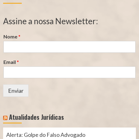
de
de
Segurado
Contribuição
Assine a nossa Newsletter:
(INSS)
(INSS)
Nome
*
Email
*
Enviar
Atualidades Jurídicas
Alerta: Golpe do Falso Advogado