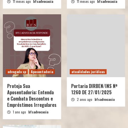
11 meses ago
bfsadvocacia
11 meses ago
bfsadvocacia
advogado sp
Aposentadoria
atualidades jurídicas
Proteja Sua
Portaria DIRBEN/INS Nº
Aposentadoria: Entenda
1260 DE 27/01/2025
e Combata Descontos e
2 anos ago
bfsadvocacia
Empréstimos Irregulares
1 ano ago
bfsadvocacia