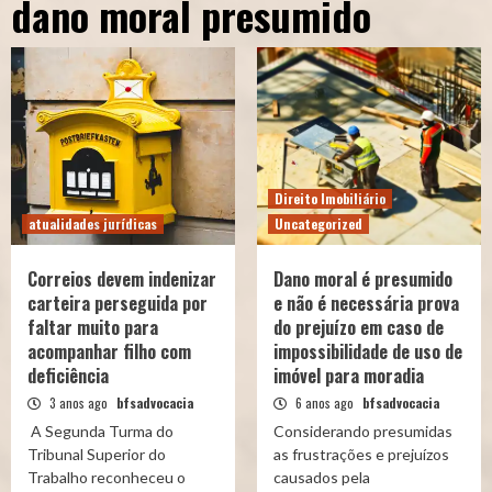
dano moral presumido
Direito Imobiliário
atualidades jurídicas
Uncategorized
Correios devem indenizar
Dano moral é presumido
carteira perseguida por
e não é necessária prova
faltar muito para
do prejuízo em caso de
acompanhar filho com
impossibilidade de uso de
deficiência
imóvel para moradia
3 anos ago
bfsadvocacia
6 anos ago
bfsadvocacia
A Segunda Turma do
Considerando presumidas
Tribunal Superior do
as frustrações e prejuízos
Trabalho reconheceu o
causados pela