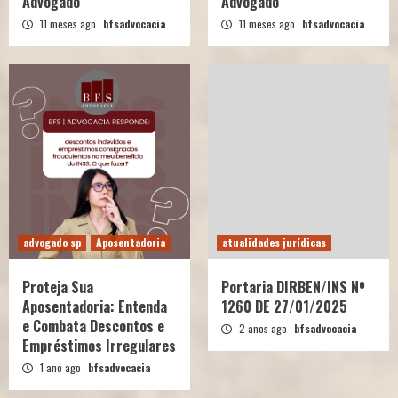
Advogado
Advogado
11 meses ago
bfsadvocacia
11 meses ago
bfsadvocacia
advogado sp
Aposentadoria
atualidades jurídicas
Proteja Sua
Portaria DIRBEN/INS Nº
Aposentadoria: Entenda
1260 DE 27/01/2025
e Combata Descontos e
2 anos ago
bfsadvocacia
Empréstimos Irregulares
1 ano ago
bfsadvocacia