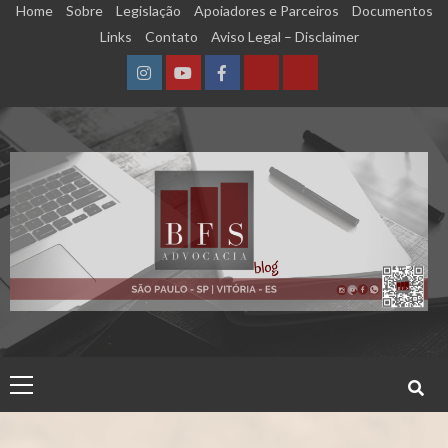
Skip
Home
Sobre
Legislação
Apoiadores e Parceiros
Documentos
to
Links
Contato
Aviso Legal – Disclaimer
content
Instagram
YouTube
Facebook
Calculadora
Calculadora
–
–
Qualidade
Tempo
de
de
Segurado
Contribuição
(INSS)
(INSS)
Primary
Menu