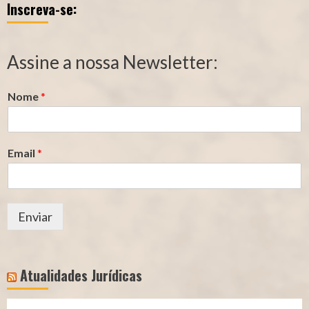
Inscreva-se:
Qualidade
Tempo
de
de
Segurado
Contribuição
Assine a nossa Newsletter:
(INSS)
(INSS)
Nome
*
Email
*
Enviar
Atualidades Jurídicas