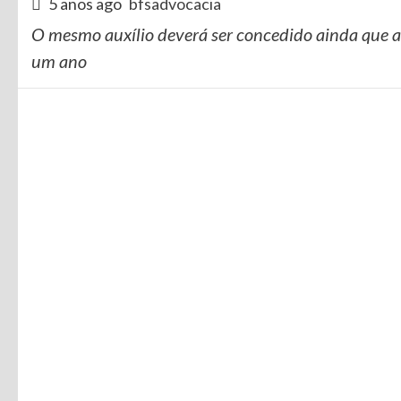
5 anos ago
bfsadvocacia
O mesmo auxílio deverá ser concedido ainda que 
um ano