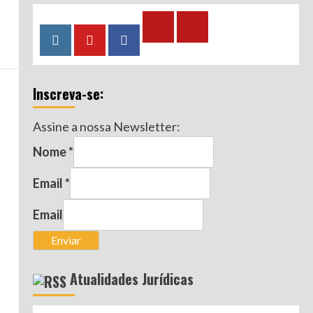
Calculadora
Calculadora
Instagram
YouTube
Facebook
–
–
Qualidade
Tempo
Inscreva-se:
de
de
Segurado
Contribuição
Assine a nossa Newsletter:
(INSS)
(INSS)
Nome
*
Email
*
Email
Enviar
Atualidades Jurídicas