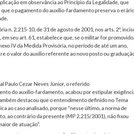
plicação em observância ao Princípio da Legalidade, que
u que o pagamento do auxílio-fardamento preserva o erári
dade.
a n. 2.215-10, de 31 de agosto de 2001, nos arts. 2º, incis
02, em seu art. 61, estabelece que, se o militar for promovido
Anexo IV da Medida Provisória, no período de até um ano,
tre o valor do auxílio referente ao novo posto ou graduaçã
al Paulo Cezar Neves Júnior, o referido
ento do auxílio-fardamento, acabou por estipular exigênci
o também destacou que o entendimento definido no Tema
plica ao caso analisado, porque “nesse último, a norma de
usto, ao contrário da presente (MP 2.215/2001), não fixou
aior de atuação”.