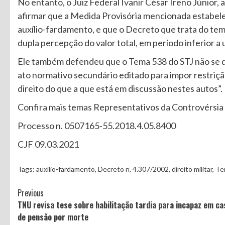
No entanto, o Juiz Federal Ivanir César Ireno Júnior
afirmar que a Medida Provisória mencionada estabe
auxílio-fardamento, e que o Decreto que trata do tem
dupla percepção do valor total, em período inferior a
Ele também defendeu que o Tema 538 do STJ não se dif
ato normativo secundário editado para impor restriç
direito do que a que está em discussão nestes autos”.
Confira mais temas Representativos da Controvérsia
Processo n. 0507165-55.2018.4.05.8400
CJF 09.03.2021
Tags:
auxílio-fardamento
,
Decreto n. 4.307/2002
,
direito militar
,
Te
Continue
Previous
TNU revisa tese sobre habilitação tardia para incapaz em ca
Reading
de pensão por morte