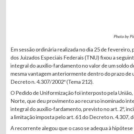
Photo by P
Em sessão ordinária realizada no dia 25 de fevereiro
dos Juizados Especiais Federais (TNU) fixou a seguin
integral do auxílio-fardamento no valor de um soldo
mesma vantagem anteriormente dentro do prazo de um a
Decreto n. 4.307/2002″ (Tema 212).
O Pedido de Uniformização foi interposto pela União
Norte, que deu provimento ao recurso inominado inte
integral do auxílio-fardamento, previsto no art. 2º, in
a limitação imposta pelo art. 61 do Decreto n. 4.307, 
A recorrente alegou que o caso se adequa à hipótese 