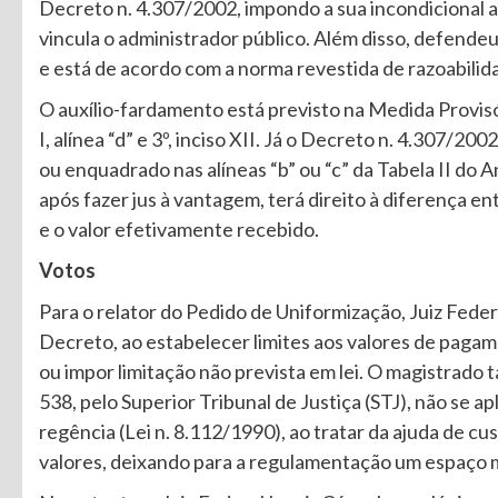
Decreto n. 4.307/2002, impondo a sua incondicional a
vincula o administrador público. Além disso, defende
e está de acordo com a norma revestida de razoabili
O auxílio-fardamento está previsto na Medida Provisóri
I, alínea “d” e 3º, inciso XII. Já o Decreto n. 4.307/20
ou enquadrado nas alíneas “b” ou “c” da Tabela II do 
após fazer jus à vantagem, terá direito à diferença en
e o valor efetivamente recebido.
Votos
Para o relator do Pedido de Uniformização, Juiz Feder
Decreto, ao estabelecer limites aos valores de pagam
ou impor limitação não prevista em lei. O magistrad
538, pelo Superior Tribunal de Justiça (STJ), não se a
regência (Lei n. 8.112/1990), ao tratar da ajuda de c
valores, deixando para a regulamentação um espaço m