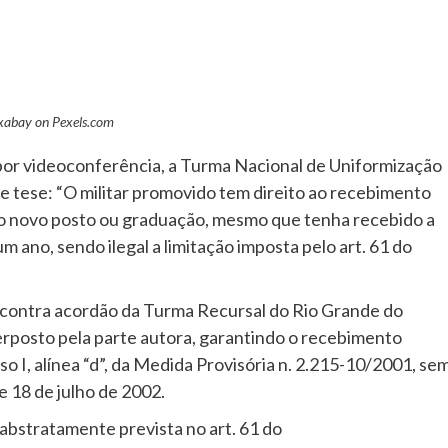
ixabay on
Pexels.com
, por videoconferência, a Turma Nacional de Uniformização
te tese: “O militar promovido tem direito ao recebimento
 do novo posto ou graduação, mesmo que tenha recebido a
no, sendo ilegal a limitação imposta pelo art. 61 do
, contra acordão da Turma Recursal do Rio Grande do
rposto pela parte autora, garantindo o recebimento
ciso I, alínea “d”, da Medida Provisória n. 2.215-10/2001, se
de 18 de julho de 2002.
abstratamente prevista no art. 61 do