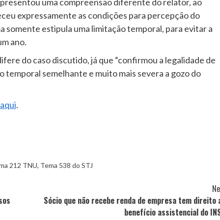
, apresentou uma compreensão diferente do relator, ao
leceu expressamente as condições para percepção do
a somente estipula uma limitação temporal, para evitar a
 um ano.
ere do caso discutido, já que “confirmou a legalidade de
ão temporal semelhante e muito mais severa a gozo do
aqui
.
ma 212 TNU
,
Tema 538 do STJ
Ne
sos
Sócio que não recebe renda de empresa tem direito 
benefício assistencial do IN